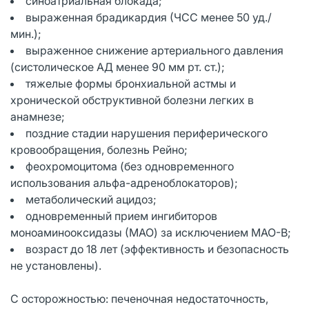
синоатриальная блокада;
выраженная брадикардия (ЧСС менее 50 уд./
мин.);
выраженное снижение артериального давления
(систолическое АД менее 90 мм рт. ст.);
тяжелые формы бронхиальной астмы и
хронической обструктивной болезни легких в
анамнезе;
поздние стадии нарушения периферического
кровообращения, болезнь Рейно;
феохромоцитома (без одновременного
использования альфа-адреноблокаторов);
метаболический ацидоз;
одновременный прием ингибиторов
моноаминооксидазы (МАО) за исключением МАО-В;
возраст до 18 лет (эффективность и безопасность
не установлены).
С осторожностью: печеночная недостаточность,