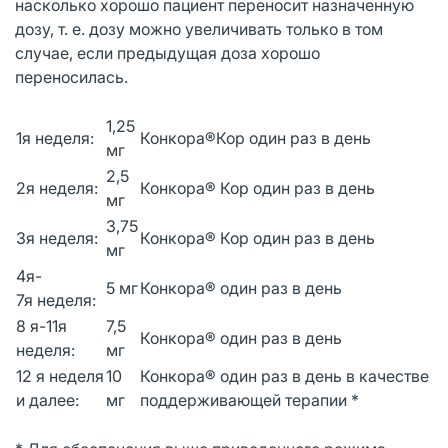
насколько хорошо пациент переносит назначенную
дозу, т. е. дозу можно увеличивать только в том
случае, если предыдущая доза хорошо
переносилась.
1,25
1я неделя:
Конкора®Кор один раз в день
мг
2,5
2я неделя:
Конкора® Кор один раз в день
мг
3,75
3я неделя:
Конкора® Кор один раз в день
мг
4я-
5 мг
Конкора® один раз в день
7я неделя:
8 я-11я
7,5
Конкора® один раз в день
неделя:
мг
12 я неделя
10
Конкора® один раз в день в качестве
и далее:
мг
поддерживающей терапии *