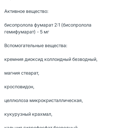
Активное вещество:
бисопролола фумарат 2:1 (бисопролола
гемифумарат) - 5 мг
Вспомогательные вещества:
кремния диоксид коллоидный безводный,
магния стеарат,
кросповидон,
целлюлоза микрокристаллическая,
кукурузный крахмал,
кальция гидрофосфат безводный.