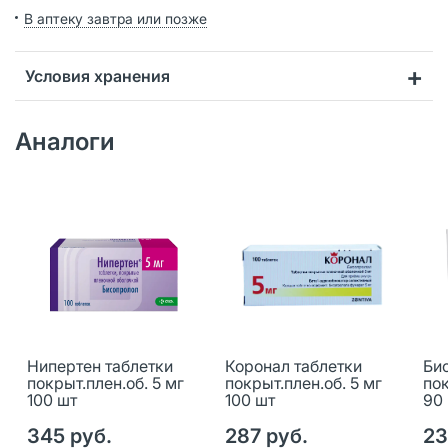
В аптеку завтра или позже
Условия хранения
Аналоги
Нипертен таблетки
Коронал таблетки
Би
покрыт.плен.об. 5 мг
покрыт.плен.об. 5 мг
пок
100 шт
100 шт
90
345 руб.
287 руб.
23