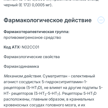
черный (Е 172) 0,0005 мг).
Фармакологическое действие
Фармакотерапевтическая группа:
противомигренозное средство
Код АТХ:
N02CC01
Фармакологические свойства
Фармакодинамика
Механизм действия.
Суматриптан - селективный
агонист сосудистых 5-гидрокситриптамин-1-
рецепторов (5-HT
D), не влияет на другие подтипы 5-
1
НТ- рецепторов (5-НТ
-5-НТ
). Рецепторы 5-HT
D
2
7
1
расположены, главным образом, в краниальных
кровеносных сосудах головного мозга, и их