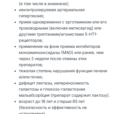
(в том числе в анамнезе);
неконтролируемая артериальная
гипертензия;
прием одновременно с эрготамином или его
производными (включая метисергид) или
другими триптанами/агонистами 5-НТ1-
рецепторов;
применение на фоне приема ингибиторов
моноаминооксидазы (МАО) или ранее, чем
через 2 недели после отмены этих
препаратов;
тяжелая степень нарушения функции печени
и/или почек;
дефицит лактазы, непереносимость
галактозы и глюкозо-галактозная
мальабсорбция (препарат содержит лактозу).
возраст до 18 лет и старше 65 лет
(безопасность и эффективность не
установлена).