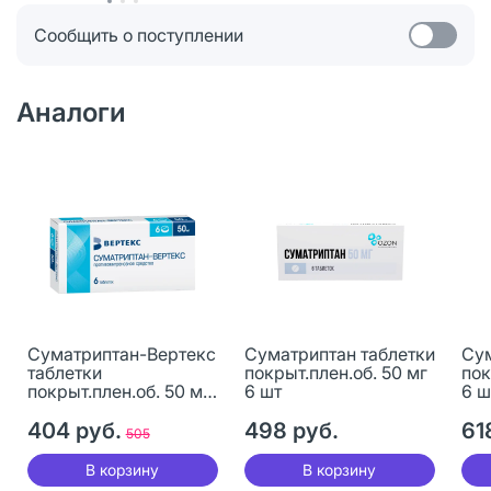
Сообщить о поступлении
Аналоги
Суматриптан-Вертекс
Суматриптан таблетки
Сум
таблетки
покрыт.плен.об. 50 мг
пок
покрыт.плен.об. 50 мг
6 шт
6 ш
6 шт
404 руб.
498 руб.
61
505
В корзину
В корзину