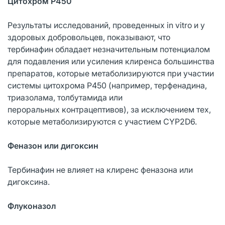
Цитохром Р450
Результаты исследований, проведенных in vitro и у
здоровых добровольцев, показывают, что
тербинафин обладает незначительным потенциалом
для подавления или усиления клиренса большинства
препаратов, которые метаболизируются при участии
системы цитохрома Р450 (например, терфенадина,
триазолама, толбутамида или
пероральных контрацептивов), за исключением тех,
которые метаболизируются с участием CYP2D6.
Феназон или дигоксин
Тербинафин не влияет на клиренс феназона или
дигоксина.
Флуконазол