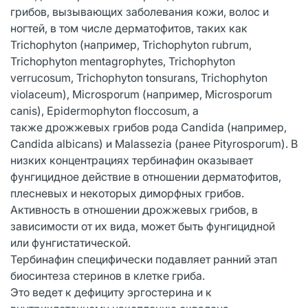
грибов, вызывающих заболевания кожи, волос и
ногтей, в том числе дерматофитов, таких как
Trichophyton (например, Trichophyton rubrum,
Trichophyton mentagrophytes, Trichophyton
verrucosum, Trichophyton tonsurans, Trichophyton
violaceum), Microsporum (например, Microsporum
canis), Epidermophyton floсcosum, а
также дрожжевых грибов рода Candida (например,
Candida albicans) и Malassezia (ранее Pityrosporum). В
низких концентрациях тербинафин оказывает
фунгицидное действие в отношении дерматофитов,
плесневых и некоторых диморфных грибов.
Активность в отношении дрожжевых грибов, в
зависимости от их вида, может быть фунгицидной
или фунгистатической.
Тербинафин специфически подавляет ранний этап
биосинтеза стеринов в клетке гриба.
Это ведет к дефициту эргостерина и к