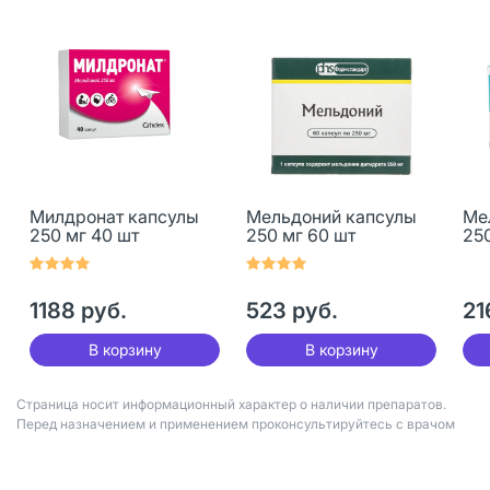
Милдронат капсулы
Мельдоний капсулы
Ме
250 мг 40 шт
250 мг 60 шт
250
1188 руб.
523 руб.
21
В корзину
В корзину
Страница носит информационный характер о наличии препаратов.
Перед назначением и применением проконсультируйтесь с врачом