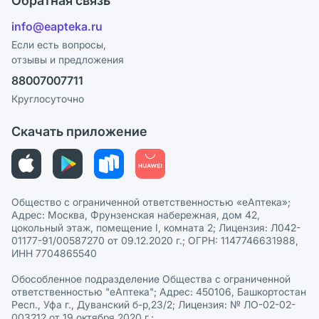
Обратная связь
Блог
Отзывы
Лицензия
info@eapteka.ru
Программа СберСпасибо
Реклама на сайте
Если есть вопросы,
отзывы и предложения
Политика конфиденциальности
Ваши товары на ЕАПТЕКЕ
88007007711
Пользовательское соглашение
Сотрудничество для аптек
Круглосуточно
Политика рекомендаций
СМИ о нас
Скачать приложение
Этика и соответствие
Политика в отношении обработки персональных данных
Общество с ограниченной ответственностью «еАптека»;
Адрес: Москва, Фрунзенская набережная, дом 42,
цокольный этаж, помещение I, комната 2; Лицензия: Л042-
01177-91/00587270 от 09.12.2020 г.; ОГРН: 1147746631988,
ИНН 7704865540
Обособленное подразделение Общества с ограниченной
ответственностью "еАптека"; Адрес: 450106, Башкортостан
Респ., Уфа г., Дуванский б-р,23/2; Лицензия: № ЛО-02-02-
003212 от 19 октября 2020 г.;