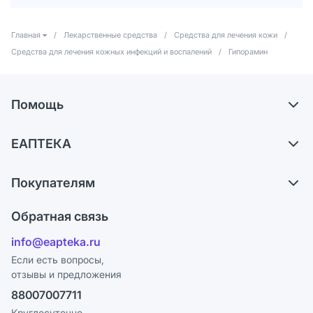
Главная
/
Лекарственные средства
/
Средства для лечения кожи
/
Средства для лечения кожных инфекций и воспалений
/
Гипорамин
Помощь
Самовывоз из аптек
ЕАПТЕКА
Обмен и возврат
О компании
Что с моим заказом?
Покупателям
Карьера
Ответы на вопросы
Оплата
Поставщики
Обратная связь
Блог
Отзывы
Лицензия
info@eapteka.ru
Программа СберСпасибо
Реклама на сайте
Если есть вопросы,
отзывы и предложения
Политика конфиденциальности
Ваши товары на ЕАПТЕКЕ
88007007711
Пользовательское соглашение
Сотрудничество для аптек
Круглосуточно