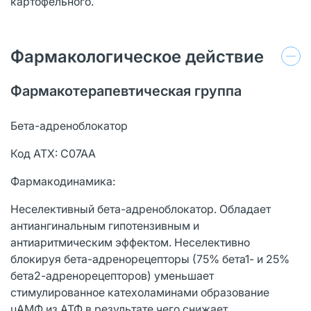
картофельного.
Фармакологическое действие
Фармакотерапевтическая группа
Бета-адреноблокатор
Код АТХ: C07AA
Фармакодинамика:
Неселективный бета-адреноблокатор. Обладает
антиангинальным гипотензивным и
антиаритмическим эффектом. Неселективно
блокируя бета-адренорецепторы (75% бета1- и 25%
бета2-адренорецепторов) уменьшает
стимулированное катехоламинами образование
цАМФ из АТФ в результате чего снижает