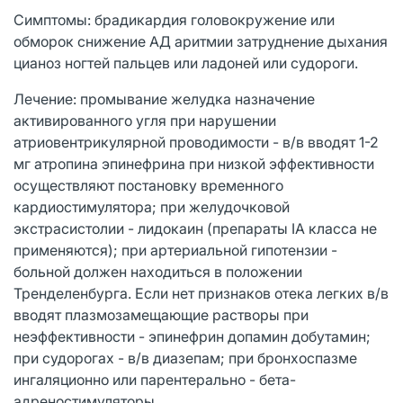
Симптомы: брадикардия головокружение или
обморок снижение АД аритмии затруднение дыхания
цианоз ногтей пальцев или ладоней или судороги.
Лечение: промывание желудка назначение
активированного угля при нарушении
атриовентрикулярной проводимости - в/в вводят 1-2
мг атропина эпинефрина при низкой эффективности
осуществляют постановку временного
кардиостимулятора; при желудочковой
экстрасистолии - лидокаин (препараты IA класса не
применяются); при артериальной гипотензии -
больной должен находиться в положении
Тренделенбурга. Если нет признаков отека легких в/в
вводят плазмозамещающие растворы при
неэффективности - эпинефрин допамин добутамин;
при судорогах - в/в диазепам; при бронхоспазме
ингаляционно или парентерально - бета-
адреностимуляторы.