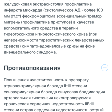
желудочковая экстрасистолия профилактика
инфаркта миокарда (систолическое АД - более 100
мм рт.ст) феохромоцитома эссенциальный тремор
мигрень (профилактика приступов) в качестве
вспомогательного средства в терапии
тиреотоксикоза и тиреотоксического криза (при
непереносимости тиреостатических лекарственных
средств) симпато-адреналовые кризы на фоне
диэнцефального синдрома.
Противопоказания
Повышенная чувствительность к препарату
атриовентрикулярная блокада II-III степени
синоаурикулярная блокада синусовая брадикардия
артериальная гипотензия неконтролируемая
хроническая сердечная недостаточность IIБ-III
степени острая сердечная недостаточность острый