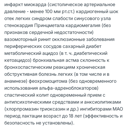
инфаркт миокарда (систолическое артериальное
давление - менее 100 мм рт.ст.) кардиогенный шок
отек легких синдром слабости синусового узла
стенокардия Принцметала кардиомегалия (без
признаков сердечной недостаточности)
вазомоторный ринит окклюзионные заболевания
периферических сосудов сахарный диабет
метаболический ацидоз (в т. ч. диабетический
кетоацидоз) бронхиальная астма склонность к
бронхоспастическим реакциям хроническая
обструктивная болезнь легких (в том числе и в
анамнезе) феохромоцитома (без одновременного
использования альфа-адреноблокаторов)
спастический колит одновременный прием с
антипсихотическими средствами и анксиолитиками
(хлорпромазин триоксазин и др.) ингибиторами МАО
период лактации возраст до 18 лет (эффективность и
безопасность не установлены).