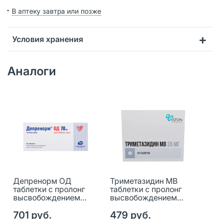
В аптеку завтра или позже
Условия хранения
Аналоги
Депренорм ОД
Триметазидин МВ
таблетки с пролонг
таблетки с пролонг
высвобождением
высвобождением
покрыт.плен.об. 70 мг
покрыт.плен.об. 35 мг
60 шт
701 руб.
60 шт
479 руб.