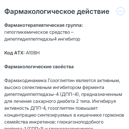
Фармакологическое действие
Фармакотерапевтическая группа:
гипогликемическое средство –
дипептидилпептидазы4 ингибитор
Код АТХ:
A10BH
Фармакологические свойства
Фармакодинамика Гозоглиптин является активным,
высоко селективным ингибитором фермента
дипептидилпептидазы-4 (ДПП-4), предназначенным
для лечения сахарного диабета 2 типа. Ингибируя
активность ДПП-4, гозоглиптин повышает
концентрацию синтезируемых в кишечнике гормонов
семейства инкретинов: глюкагоноподобного
пептида-1 (ГПП-1) и глюкозозависимого