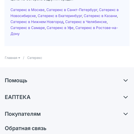
Сатерекс в Москве
,
Сатерекс в Санкт-Петербург
,
Сатерекс в
Новосибирске
,
Сатерекс в Екатеринбург
,
Сатерекс в Казани
,
Сатерекс в Нижнем Новгород
,
Сатерекс в Челябинске
,
Сатерекс в Самаре
,
Сатерекс в Уфе
,
Сатерекс в Ростове-на-
Дону
Главная
/
Сатерекс
Помощь
Самовывоз из аптек
ЕАПТЕКА
Обмен и возврат
О компании
Что с моим заказом?
Покупателям
Карьера
Ответы на вопросы
Оплата
Поставщики
Обратная связь
Блог
Отзывы