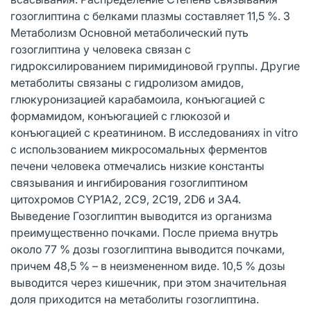
гозоглиптина с белками плазмы составляет 11,5 %. 3
Метаболизм Основной метаболический путь
гозоглиптина у человека связан с
гидроксилированием пиримидиновой группы. Другие
метаболиты связаны с гидролизом амидов,
глюкуронизацией карабамоила, конъюгацией с
формамидом, конъюгацией с глюкозой и
конъюгацией с креатинином. В исследованиях in vitro
с использованием микросомальных ферментов
печени человека отмечались низкие константы
связывания и ингибирования гозоглиптином
цитохромов CYP1A2, 2C9, 2C19, 2D6 и 3A4.
Выведение Гозоглиптин выводится из организма
преимущественно почками. После приема внутрь
около 77 % дозы гозоглиптина выводится почками,
причем 48,5 % – в неизмененном виде. 10,5 % дозы
выводится через кишечник, при этом значительная
доля приходится на метаболиты гозоглиптина.