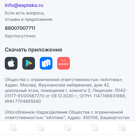
Лицензия
info@eapteka.ru
Программа СберСпасибо
Реклама на сайте
Если есть вопросы,
отзывы и предложения
Политика конфиденциальности
Ваши товары на ЕАПТЕКЕ
88007007711
Пользовательское соглашение
Сотрудничество для аптек
Круглосуточно
Политика рекомендаций
СМИ о нас
Скачать приложение
Этика и соответствие
Политика в отношении обработки персональных данных
Общество с ограниченной ответственностью «еАптека»;
Адрес: Москва, Фрунзенская набережная, дом 42,
цокольный этаж, помещение I, комната 2; Лицензия: Л042-
01177-91/00587270 от 09.12.2020 г.; ОГРН: 1147746631988,
ИНН 7704865540
Обособленное подразделение Общества с ограниченной
ответственностью "еАптека"; Адрес: 450106, Башкортостан
Респ., Уфа г., Дуванский б-р,23/2; Лицензия: № ЛО-02-02-
003212 от 19 октября 2020 г.;
© 2026 eАптека. Все права защищены