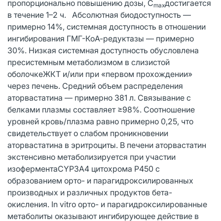
пропорционально повышению дозы, C
достигается
max
в течение 1–2 ч. Абсолютная биодоступность —
примерно 14%, системная доступность в отношении
ингибирования ГМГ-КоА-редуктазы — примерно
30%. Низкая системная доступность обусловлена
пресистемным метаболизмом в слизистой
оболочкеЖКТ и/или при «первом прохождении»
через печень. Средний объем распределения
аторвастатина — примерно 381 л. Связывание с
белками плазмы составляет ≥98%. Соотношение
уровней кровь/плазма равно примерно 0,25, что
свидетельствует о слабом проникновении
аторвастатина в эритроциты. В печени аторвастатин
экстенсивно метаболизируется при участии
изоферментаCYP3А4 цитохрома P450 с
образованием орто- и парагидроксилированных
производных и различных продуктов бета-
окисления. In vitro орто- и парагидроксилированные
метаболиты оказывают ингибирующее действие в