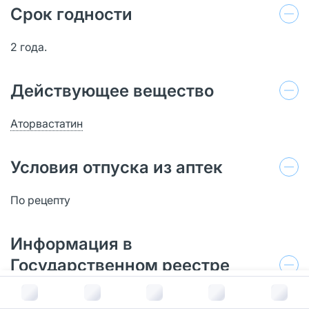
Срок годности
2 года.
Действующее вещество
Аторвастатин
Условия отпуска из аптек
По рецепту
Информация в
Государственном реестре
лекарственных средств
В корзину за
178
руб.