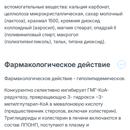
вспомогательные вещества: кальция карбонат,
целлюлоза микрокристаллическая, сахар молочный
(лактоза), крахмал 1500, кремния диоксид
коллоидный (аэросил), магния стеарат, опадрай II
(поливиниловый спирт, макрогол
(полиэтиленгликоль), тальк, титана диоксид).
Фармакологическое действие
Фармакологическое действие - гиполипидемическое.
Конкурентно селективно ингибирует ГМГ-КоА-
редуктазу, превращающую 3- гидрокси −3-
метилглутарил-КоА в мевалоновую кислоту
(предшественник стеролов, включая холестерин).
Триглицериды и холестерин в печени включаются в
состав ЛПОНП, поступают в плазму и