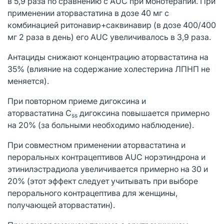
в 5,9 раза по сравнению с AUC при монотерапии. При
применении аторвастатина в дозе 40 мг с
комбинацией ритонавир+саквинавир (в дозе 400/400
мг 2 раза в день) его AUC увеличивалось в 3,9 раза.
Антациды снижают концентрацию аторвастатина на
35% (влияние на содержание холестерина ЛПНП не
меняется).
При повторном приеме дигоксина и
аторвастатина C
дигоксина повышается примерно
ss
на 20% (за больными необходимо наблюдение).
При совместном применении аторвастатина и
пероральных контрацептивов AUC норэтиндрона и
этинилэстрадиола увеличивается примерно на 30 и
20% (этот эффект следует учитывать при выборе
перорального контрацептива для женщины,
получающей аторвастатин).