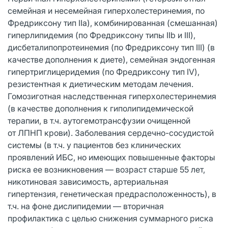
семейная и несемейная гиперхолестеринемия, по
Фредриксону тип IIa), комбинированная (смешанная)
гиперлипидемия (по Фредриксону типы IIb и III),
дисбеталипопротеинемия (по Фредриксону тип III) (в
качестве дополнения к диете), семейная эндогенная
гипертриглицеридемия (по Фредриксону тип IV),
резистентная к диетическим методам лечения.
Гомозиготная наследственная гиперхолестеринемия
(в качестве дополнения к гиполипидемической
терапии, в т.ч. аутогемотрансфузии очищенной
от ЛПНП крови). Заболевания сердечно-сосудистой
системы (в т.ч. у пациентов без клинических
проявлений ИБС, но имеющих повышенные факторы
риска ее возникновения — возраст старше 55 лет,
никотиновая зависимость, артериальная
гипертензия, генетическая предрасположенность), в
т.ч. на фоне дислипидемии — вторичная
профилактика с целью снижения суммарного риска