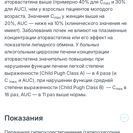
аторвастатина выше (примерно 40% для C
и 30%
max
для AUC), чем у взрослых пациентов молодого
возраста. Значения C
у женщин выше на
max
20%, AUC — ниже на 10% (клинического значения не
имеет). Заболевания почек не влияют на плазменные
концентрации аторвастатина или его эффект на
показатели липидного обмена. У больных
алкогольным циррозом печени концентрации
аторвастатина значительно повышены: при
нарушении функции печени легкой степени
выраженности (Child Pugh Class A) — в 4 раза (и
C
, и AUC), при нарушении функции средней
max
степени выраженности (Child Pugh Class B) — C
в
max
16 раз, AUC — в 11 раз выше нормы.
Показания
Первичная гиперхолестеринемия (гетерозиготная