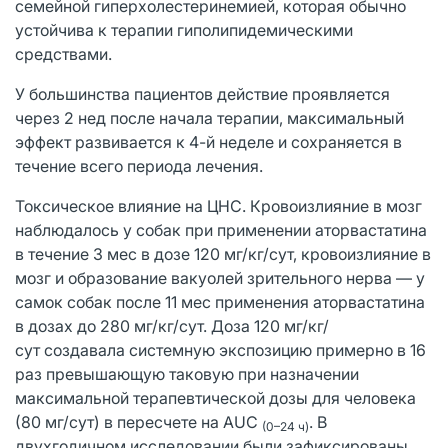
семейной гиперхолестеринемией, которая обычно
устойчива к терапии гиполипидемическими
средствами.
У большинства пациентов действие проявляется
через 2 нед после начала терапии, максимальный
эффект развивается к 4-й неделе и сохраняется в
течение всего периода лечения.
Токсическое влияние на ЦНС. Кровоизлияние в мозг
наблюдалось у собак при применении аторвастатина
в течение 3 мес в дозе 120 мг/кг/сут, кровоизлияние в
мозг и образование вакуолей зрительного нерва — у
самок собак после 11 мес применения аторвастатина
в дозах до 280 мг/кг/сут. Доза 120 мг/кг/
сут создавала системную экспозицию примерно в 16
раз превышающую таковую при назначении
максимальной терапевтической дозы для человека
(80 мг/сут) в пересчете на AUC
. В
(0–24 ч)
двухгодичном исследовании были зафиксированы