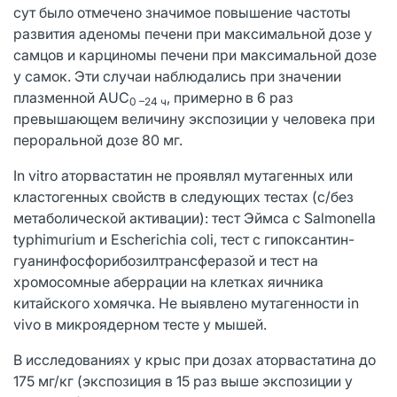
сут было отмечено значимое повышение частоты
развития аденомы печени при максимальной дозе у
самцов и карциномы печени при максимальной дозе
у самок. Эти случаи наблюдались при значении
плазменной AUC
, примерно в 6 раз
0 –24 ч
превышающем величину экспозиции у человека при
пероральной дозе 80 мг.
In vitro аторвастатин не проявлял мутагенных или
кластогенных свойств в следующих тестах (с/без
метаболической активации): тест Эймса с Salmonella
typhimurium и Escherichia coli, тест с гипоксантин-
гуанинфосфорибозилтрансферазой и тест на
хромосомные аберрации на клетках яичника
китайского хомячка. Не выявлено мутагенности in
vivo в микроядерном тесте у мышей.
В исследованиях у крыс при дозах аторвастатина до
175 мг/кг (экспозиция в 15 раз выше экспозиции у