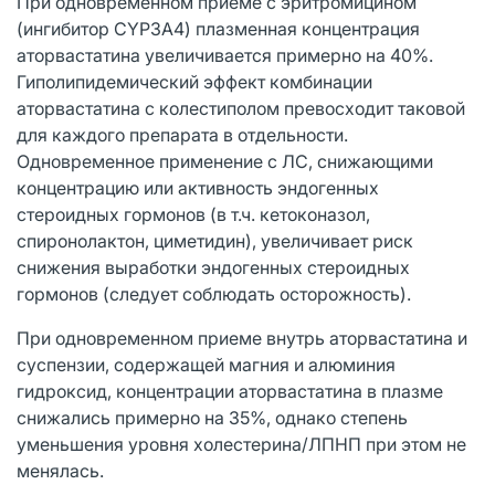
При одновременном приеме с эритромицином
(ингибитор CYP3A4) плазменная концентрация
аторвастатина увеличивается примерно на 40%.
Гиполипидемический эффект комбинации
аторвастатина с колестиполом превосходит таковой
для каждого препарата в отдельности.
Одновременное применение с ЛС, снижающими
концентрацию или активность эндогенных
стероидных гормонов (в т.ч. кетоконазол,
спиронолактон, циметидин), увеличивает риск
снижения выработки эндогенных стероидных
гормонов (следует соблюдать осторожность).
При одновременном приеме внутрь аторвастатина и
суспензии, содержащей магния и алюминия
гидроксид, концентрации аторвастатина в плазме
снижались примерно на 35%, однако степень
уменьшения уровня холестерина/ЛПНП при этом не
менялась.