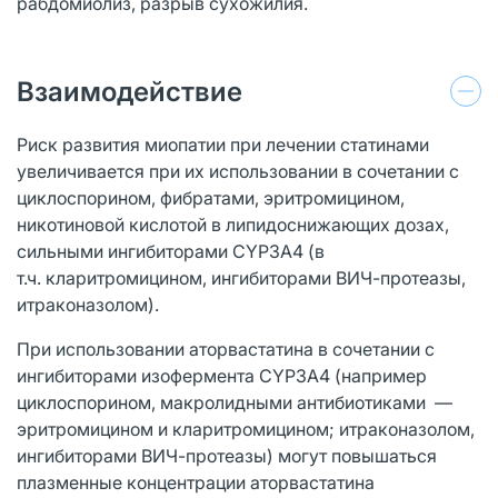
рабдомиолиз, разрыв сухожилия.
Взаимодействие
Риск развития миопатии при лечении статинами
увеличивается при их использовании в сочетании с
циклоспорином, фибратами, эритромицином,
никотиновой кислотой в липидоснижающих дозах,
сильными ингибиторами CYP3A4 (в
т.ч. кларитромицином, ингибиторами ВИЧ-протеазы,
итраконазолом).
При использовании аторвастатина в сочетании с
ингибиторами изофермента CYP3A4 (например
циклоспорином, макролидными антибиотиками —
эритромицином и кларитромицином; итраконазолом,
ингибиторами ВИЧ-протеазы) могут повышаться
плазменные концентрации аторвастатина