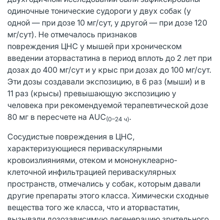
одиночные тонические судороги у двух собак (у
одной — при дозе 10 мг/сут, у другой — при дозе 120
мг/сут). Не отмечалось признаков
повреждения ЦНС у мышей при хроническом
введении аторвастатина в период вплоть до 2 лет при
дозах до 400 мг/сут и у крыс при дозах до 100 мг/сут.
Эти дозы создавали экспозицию, в 6 раз (мыши) и в
11 раз (крысы) превышающую экспозицию у
человека при рекомендуемой терапевтической дозе
80 мг в пересчете на AUC
.
(0–24 ч)
Сосудистые повреждения в ЦНС,
характеризующиеся периваскулярными
кровоизлияниями, отеком и мононуклеарно-
клеточной инфильтрацией периваскулярных
пространств, отмечались у собак, которым давали
другие препараты этого класса. Химически сходные
вещества того же класса, что и аторвастатин,
вызывали дозозависимую дегенерацию зрительного