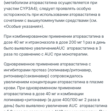
(метаболизм аторвастатина осуществляется при
участии CYP3A4); следует проявлять особую
осторожность при использовании аторвастатина в
сочетании с вышеупомянутыми средствами (см.
«Особые указания»).
При комбинированном применении аторвастатина в
дозе 40 мг и итраконазола в дозе 200 мг 1 раз в день
было выявлено увеличениеAUC аторвастатина в 3
раза по сравнению с AUC при монотерапии.
Одновременное применение аторвастатина с
ингибиторами протеаз (лопинавир/ритонавир,
ритонавир/саквинавир) сопровождалось
увеличением концентрации аторвастатина в плазме
крови. При одновременном применении
аторвастатина в дозе 40 мг и комбинации
лопинавир+ритонавир (в дозе 400/100 мг 2 раза в
день) было выявлено увеличение AUC аторвастатина