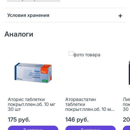
Условия хранения
Аналоги
Аторис таблетки
Аторвастатин
Ли
покрыт.плен.об. 10 мг
таблетки
пок
30 шт
покрыт.плен.об. 10 мг
30
30 шт
175 руб.
146 руб.
20
В корзину
В корзину