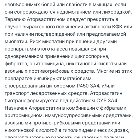
необъяснимых болей или слабости в мышцах, если
они сопровождаются недомоганием или лихорадкой.
Терапию Аторвастатином следует прекратить в
случае выраженного повышения активности КФК или
при наличии подтвержденной или предполагаемой
миопатии. Риск миопатии при лечении другими
препаратами этого класса повышался при
одновременном применении циклоспорина,
фибратов, эритромицина, никотиновой кислоты или
азольных противогрибковых средств. Многие из этих
препаратов ингибируют метаболизм,
опосредованный цитохромом Р450 3А4, и/или
транспорт лекарственных средств. Аторвастатин
биотрансформируется под действием CYP 3A4.
Назначая Аторвастатин в комбинации с фибратами,
эритромицином, иммуносупрессивными средствами,
азольными противогрибковыми средствами или
никотиновой кислотой в гиполипидемических дозах,
следует тщательно взвесить ожидаемую пользу и