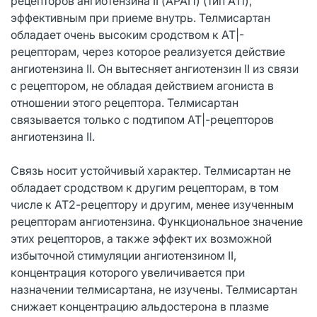
рецепторов ангиотензина II (АРАП) (тип ATi),
эффективным при приеме внутрь. Телмисартан
обладает очень высоким сродством к АТ|-
рецепторам, через которое реализуется действие
ангиотензина II. Он вытесняет ангиотензин II из связи
с рецептором, не обладая действием агониста в
отношении этого рецептора. Телмисартан
связывается только с подтипом АТ|-рецепторов
ангиотензина II.
Связь носит устойчивый характер. Телмисартан не
обладает сродством к другим рецепторам, в том
числе к АТ2-рецептору и другим, менее изученным
рецепторам ангиотензина. Функциональное значение
этих рецепторов, а также эффект их возможной
избыточной стимуляции ангиотензином II,
концентрация которого увеличивается при
назначении телмисартана, не изучены. Телмисартан
снижает концентрацию альдостерона в плазме