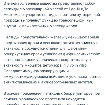
Эти лекарственные вещества представляют собой
пептиды с молекулярной массой от 1 до 10 кДа.
Низкомолекулярные пептиды пара- или аутокринной
природы выполняют функцию трансспеци­фичных
внутри- и межклеточных мессенджеров.
Пептиды предстательной железы уменьшают время
свертывания крови и по­вышают антиагрегационную
активность сосудистой стенки улучшают мик­
роциркуляцию крови усиливают фибринолитическую
активность крови увеличивают сократительную
активность миоцитов детрузора in vivo in vitro.
Обладают иммуномодулирующим и
иммуностимулирующим действием усиливают синтез
антигистаминовых и антисеротониновых антител.
В основе применения пептидных биорегуляторов при
лечении хронического простатита находится
способность этих препаратов восстанавливать