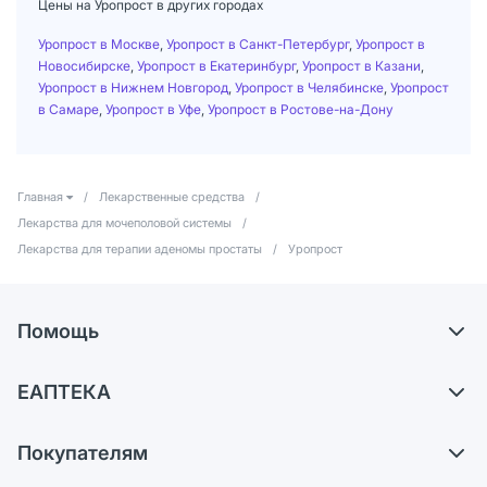
Цены на Уропрост в других городах
Уропрост в Москве
,
Уропрост в Санкт-Петербург
,
Уропрост в
Новосибирске
,
Уропрост в Екатеринбург
,
Уропрост в Казани
,
Уропрост в Нижнем Новгород
,
Уропрост в Челябинске
,
Уропрост
в Самаре
,
Уропрост в Уфе
,
Уропрост в Ростове-на-Дону
Главная
/
Лекарственные средства
/
Лекарства для мочеполовой системы
/
Лекарства для терапии аденомы простаты
/
Уропрост
Помощь
Самовывоз из аптек
ЕАПТЕКА
Обмен и возврат
О компании
Что с моим заказом?
Покупателям
Карьера
Ответы на вопросы