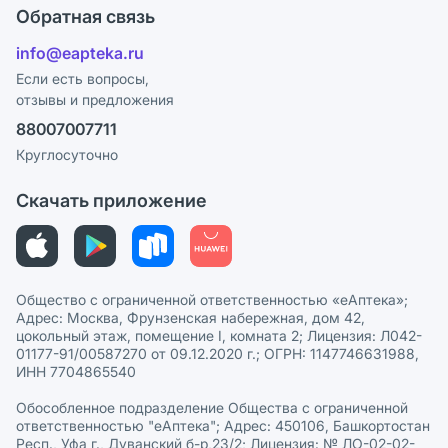
Оплата
Поставщики
Обратная связь
Блог
Отзывы
Лицензия
info@eapteka.ru
Программа СберСпасибо
Реклама на сайте
Если есть вопросы,
отзывы и предложения
Политика конфиденциальности
Ваши товары на ЕАПТЕКЕ
88007007711
Пользовательское соглашение
Сотрудничество для аптек
Круглосуточно
Политика рекомендаций
СМИ о нас
Скачать приложение
Этика и соответствие
Политика в отношении обработки персональных данных
Общество с ограниченной ответственностью «еАптека»;
Адрес: Москва, Фрунзенская набережная, дом 42,
цокольный этаж, помещение I, комната 2; Лицензия: Л042-
01177-91/00587270 от 09.12.2020 г.; ОГРН: 1147746631988,
ИНН 7704865540
Обособленное подразделение Общества с ограниченной
ответственностью "еАптека"; Адрес: 450106, Башкортостан
Респ., Уфа г., Дуванский б-р,23/2; Лицензия: № ЛО-02-02-