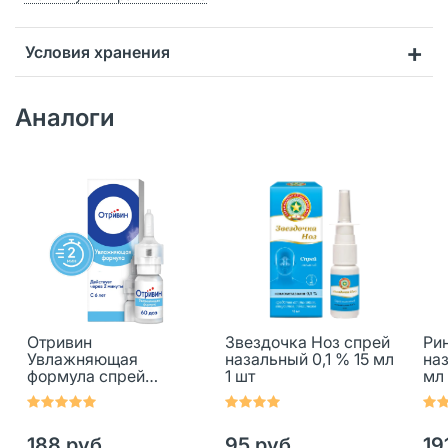
Условия хранения
Аналоги
Отривин
Звездочка Ноз спрей
Ри
Увлажняющая
назальный 0,1 % 15 мл
наз
формула спрей
1 шт
мл 
назальный 0,1 % 10 мл
1 шт
188 руб.
95 руб.
19