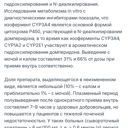
гидроксилирования и N-деалкилирования.
Исследования метаболизма in vitro с
диагностическими ингибиторами показали, что
изофермент CYP3A4 является основной формой
цитохрома Р450, участвующей в N-деалкилировании
домперидона, в то время как изоферменты CYP3A4,
CYP1A2 и CYP2E1 участвуют в ароматическом
гидроксилировании домперидона. Выведение с
мочой и калом составляет 31% и 66% от дозы при
приеме внутрь соответственно.
Доля препарата, выделяющегося в неизмененном
виде, является небольшой (10% – с калом и
приблизительно 1% – с мочой). Плазменный период
полувыведения после однократного приема внутрь
составляет 7–9 часов у здоровых добровольцев, но
повышается у пациентов с тяжелой почечной
недостаточностью. У таких больных (сывороточный
креатинин > 6 мг/100 мл, т. е. > 0,6 ммоль/л) период