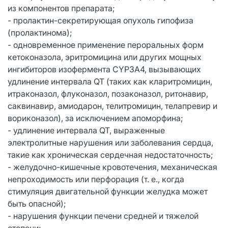
из компонентов препарата;
- пролактин-секретирующая опухоль гипофиза
(пролактинома);
- одновременное применение пероральных форм
кетоконазола, эритромицина или других мощных
ингибиторов изофермента CYP3A4, вызывающих
удлинение интервала QT (таких как кларитромицин,
итраконазол, флуконазол, позаконазол, ритонавир,
саквинавир, амиодарон, телитромицин, телапревир и
вориконазол), за исключением апоморфина;
- удлинение интервала QT, выраженные
электролитные нарушения или заболевания сердца,
такие как хроническая сердечная недостаточность;
- желудочно-кишечные кровотечения, механическая
непроходимость или перфорация (т. е., когда
стимуляция двигательной функции желудка может
быть опасной);
- нарушения функции печени средней и тяжелой
степени;