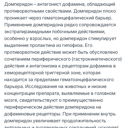
Домперидон – антагонист дофамина, обладающий
противорвотными свойствами. Домперидон плохо
проникает через гематоэнцефалический барьер.
Применение домперидона редко сопровождается
экстрапирамидными побочными действиями,
особенно у взрослых, но домперидон стимулирует
выделение пролактина из гипофиза. Его
противорвотное действие может быть обусловлено
сочетанием периферического (гастрокинетического)
действия и антагонизма к рецепторам дофамина в
хеморецепторной триггерной зоне, которая
находится за пределами гематоэнцефалического
барьера. Исследования на животных и низкие
концентрации препарата, выявляемые в головном
мозге, свидетельствуют о преимущественно
периферическом действии домперидона на
дофаминовые рецепторы. При применении внутрь
домперидон увеличивает продолжительность
антральных и дуоденальных сокращений, ускоряет