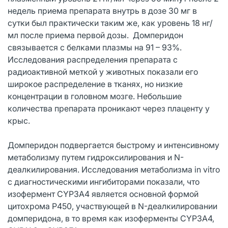
недель приема препарата внутрь в дозе 30 мг в
сутки был практически таким же, как уровень 18 нг/
мл после приема первой дозы. Домперидон
связывается с белками плазмы на 91 – 93%.
Исследования распределения препарата с
радиоактивной меткой у животных показали его
широкое распределение в тканях, но низкие
концентрации в головном мозге. Небольшие
количества препарата проникают через плаценту у
крыс.
Домперидон подвергается быстрому и интенсивному
метаболизму путем гидроксилирования и N-
деалкилирования. Исследования метаболизма in vitro
с диагностическими ингибиторами показали, что
изофермент CYP3A4 является основной формой
цитохрома Р450, участвующей в N-деалкилировании
домперидона, в то время как изоферменты CYP3A4,