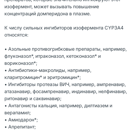
изофермент, может вызывать повышение
концентраций домперидона в плазме.
К числу сильных ингибиторов изофермента CYP3A4
относятся:
• Азольные противогрибковые препараты, например,
флуконазол*, итраконазол, кетоконазол* и
вориконазол*;
• Антибиотики-макролиды, например,
кларитромицин* и эритромицин*;
• Ингибиторы протеазы ВИЧ, например, ампренавир,
атазанавир, фосампренавир, индинавир, нелфинавир,
ритонавир и саквинавир;
• Антагонисты кальция, например, дилтиазем и
верапамил;
• Амиодарон*;
• Апрепитант;