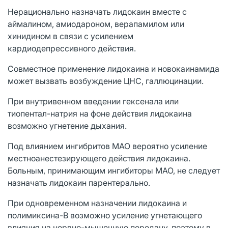
Нерационально назначать лидокаин вместе с
аймалином, амиодароном, верапамилом или
хинидином в связи с усилением
кардиодепрессивного действия.
Совместное применение лидокаина и новокаинамида
может вызвать возбуждение ЦНС, галлюцинации.
При внутривенном введении гексенала или
тиопентал-натрия на фоне действия лидокаина
возможно угнетение дыхания.
Под влиянием ингибритов МАО вероятно усиление
местноанестезирующего действия лидокаина.
Больным, принимающим ингибиторы МАО, не следует
назначать лидокаин парентерально.
При одновременном назначении лидокаина и
полимиксина-В возможно усиление угнетающего
влияния на нервно-мышечную передачу, поэтому в