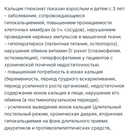
Кальция глюконат показан взрослым и детям с 3 лет:
- заболевания, сопровождающиеся
гипокальциемией, повышением проницаемости
клеточных мембран (в т.ч. сосудов), нарушением
проведения нервных импульсов в мышечной ткани;
- гипопаратиреоз (латентная тетания, остеопороз),
нарушения обмена витамин D: рахит (спазмофилия,
остеомаляция), гиперфосфатемия у пациентов с
хронической почечной недостаточностью.
- повышенная потребность в ионах кальция
(беременность, период грудного вскармливания,
период усиленного роста организма), недостаточное
содержание ионов кальция в пище, нарушение его
обмена (в постменопаузальном периоде);
- усиленное выведение ионов кальция (длительный
постельный режим, хроническая диарея, вторичная
гипокальциемия на фоне длительного приема
диуретиков и противоэпилептических средств,