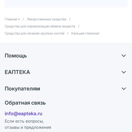
Главная
/
Лекарственные средства
/
Средства для нормализации обмена веществ
/
Средства для лечения хрупких костей
/
Кальция глюконат
Помощь
Самовывоз из аптек
ЕАПТЕКА
Обмен и возврат
О компании
Что с моим заказом?
Покупателям
Карьера
Ответы на вопросы
Оплата
Поставщики
Обратная связь
Блог
Отзывы
Лицензия
info@eapteka.ru
Программа СберСпасибо
Реклама на сайте
Если есть вопросы,
отзывы и предложения
Политика конфиденциальности
Ваши товары на ЕАПТЕКЕ