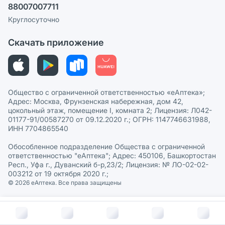
88007007711
Пользовательское соглашение
Сотрудничество для аптек
Круглосуточно
Политика рекомендаций
СМИ о нас
Скачать приложение
Этика и соответствие
Политика в отношении обработки персональных данных
Общество с ограниченной ответственностью «еАптека»;
Адрес: Москва, Фрунзенская набережная, дом 42,
цокольный этаж, помещение I, комната 2; Лицензия: Л042-
01177-91/00587270 от 09.12.2020 г.; ОГРН: 1147746631988,
ИНН 7704865540
Обособленное подразделение Общества с ограниченной
ответственностью "еАптека"; Адрес: 450106, Башкортостан
Респ., Уфа г., Дуванский б-р,23/2; Лицензия: № ЛО-02-02-
003212 от 19 октября 2020 г.;
© 2026 eАптека. Все права защищены
В корзину за
47
руб.