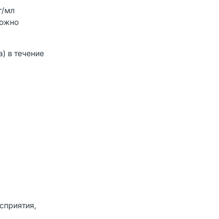
г/мл
можно
а) в течение
осприятия,