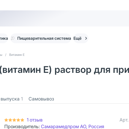
тика
Пищеварительная система
Ещё
ты
/
Витамин Е
витамин Е) раствор для при
 выпуска
1
Самовывоз
1 отзыв
Арт
Производитель:
Самарамедпром АО, Россия