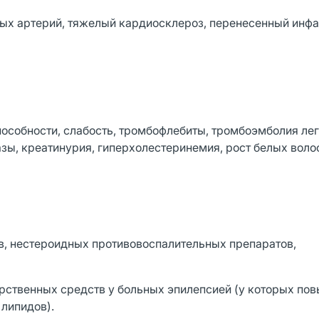
ых артерий, тяжелый кардиосклероз, перенесенный инфа
пособности, слабость, тромбофлебиты, тромбоэмболия ле
зы, креатинурия, гиперхолестеринемия, рост белых воло
в, нестероидных противовоспалительных препаратов,
рственных средств у больных эпилепсией (у которых по
липидов).