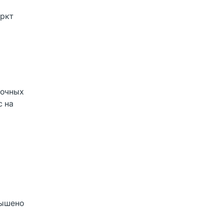
ркт
гочных
с на
вышено