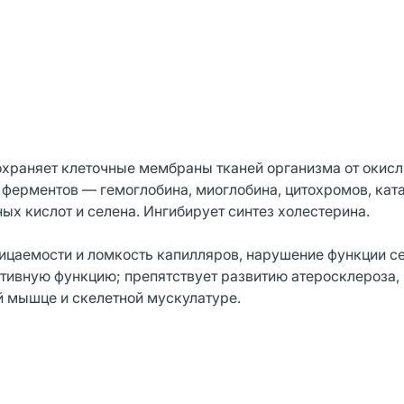
охраняет клеточные мембраны тканей организма от окис
ферментов — гемоглобина, миоглобина, цитохромов, кат
х кислот и селена. Ингибирует синтез холестерина.
ицаемости и ломкость капилляров, нарушение функции 
ктивную функцию; препятствует развитию атеросклероза,
 мышце и скелетной мускулатуре.