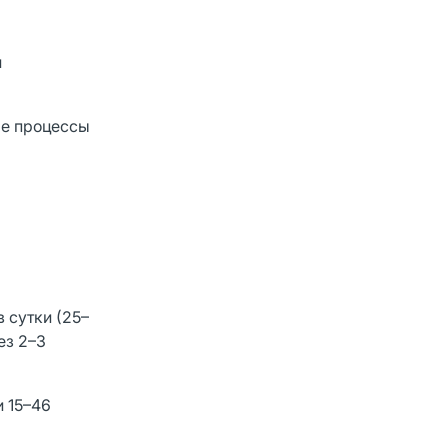
и
ые процессы
 сутки (25–
ез 2–3
и 15–46