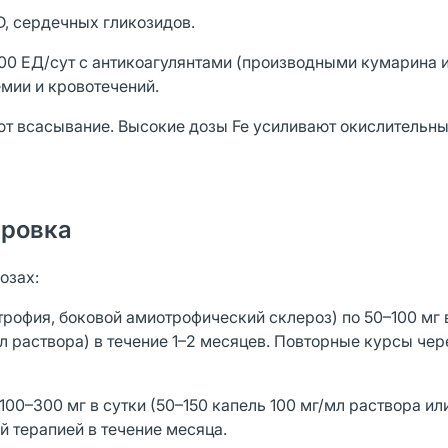
D, сердечных гликозидов.
00 ЕД/сут с антикоагулянтами (производными кумарина 
мии и кровотечений.
ют всасывание. Высокие дозы Fe усиливают окислительн
ировка
озах:
офия, боковой амиотрофический склероз) по 50–100 мг в
мл раствора) в течение 1–2 месяцев. Повторные курсы чер
0–300 мг в сутки (50–150 капель 100 мг/мл раствора ил
й терапией в течение месяца.