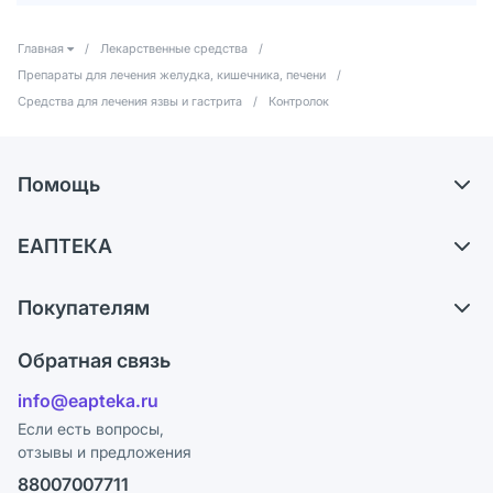
Главная
/
Лекарственные средства
/
Препараты для лечения желудка, кишечника, печени
/
Средства для лечения язвы и гастрита
/
Контролок
Помощь
Самовывоз из аптек
ЕАПТЕКА
Обмен и возврат
О компании
Что с моим заказом?
Покупателям
Карьера
Ответы на вопросы
Оплата
Поставщики
Обратная связь
Блог
Отзывы
Лицензия
info@eapteka.ru
Программа СберСпасибо
Реклама на сайте
Если есть вопросы,
отзывы и предложения
Политика конфиденциальности
Ваши товары на ЕАПТЕКЕ
88007007711
Пользовательское соглашение