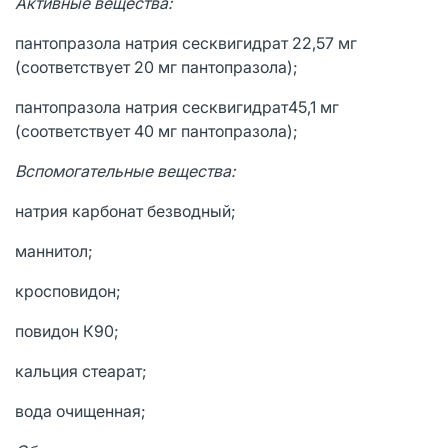
Активные вещества:
пантопразола натрия сесквигидрат 22,57 мг
(соответствует 20 мг пантопразола);
пантопразола натрия сесквигидрат45,1 мг
(соответствует 40 мг пантопразола);
Вспомогательные вещества:
натрия карбонат безводный;
маннитол;
кросповидон;
повидон К90;
кальция стеарат;
вода очищенная;