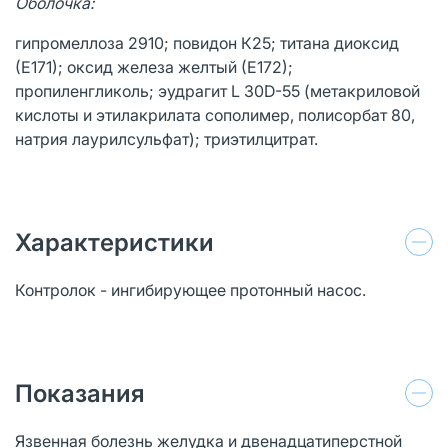
Оболочка:
гипромеллоза 2910; повидон К25; титана диоксид
(Е171); оксид железа желтый (Е172);
пропиленгликоль; эудрагит L 30D-55 (метакриловой
кислоты и этилакрилата сополимер, полисорбат 80,
натрия лаурилсульфат); триэтилцитрат.
Характеристики
Контролок - ингибирующее протонный насос.
Показания
Язвенная болезнь желудка и двенадцатиперстной