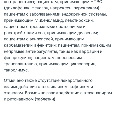
контрацептивы; пациентам, принимающим НПВС
(диклофенак, феназон, напроксен, пироксикам);
пациентам с заболеваниями эндокринной системы,
принимающим глибенкламид, левотироксин;
пациентам с тревожными состояниями и
расстройствами сна, принимающим диазепам;
пациентам с эпилепсией, принимающим
карбамазепин и фенитоин; пациентам, принимающим
непрямые антикоагулянты, такие как варфарин и
фенпрокумон; пациентам, перенесшим
трансплантацию, принимающим циклоспорин,
такролимус.
Отмечено также отсутствие лекарственного
взаимодействия с теофиллином, кофеином и
этанолом. Возможно взаимодействие с атазанавиром
и ритонавиром (таблетки).