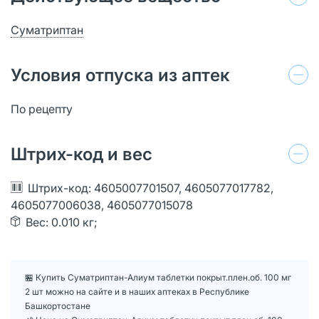
Суматриптан
Условия отпуска из аптек
По рецепту
Штрих-код и вес
Штрих-код: 4605007701507, 4605077017782,
4605077006038, 4605077015078
Вес: 0.010 кг;
🏪 Купить Суматриптан-Алиум таблетки покрыт.плен.об. 100 мг
2 шт можно на сайте и в наших аптеках в Республике
Башкортостане