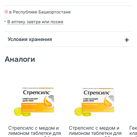
в Республике Башкортостане
В аптеку завтра или позже
Условия хранения
Аналоги
Стрепсилс с медом и
Стрепсилс с медом и
Ге
лимоном таблетки для
лимоном таблетки для
кл