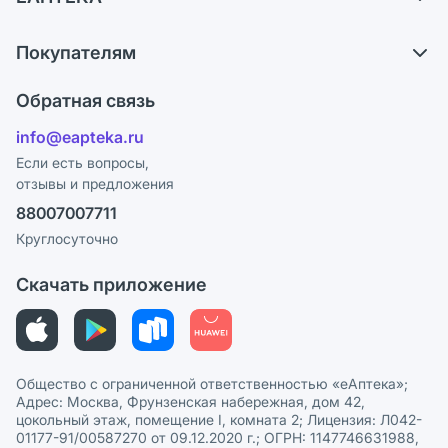
Обмен и возврат
О компании
Что с моим заказом?
Покупателям
Карьера
Ответы на вопросы
Оплата
Поставщики
Обратная связь
Блог
Отзывы
Лицензия
info@eapteka.ru
Программа СберСпасибо
Реклама на сайте
Если есть вопросы,
отзывы и предложения
Политика конфиденциальности
Ваши товары на ЕАПТЕКЕ
88007007711
Пользовательское соглашение
Сотрудничество для аптек
Круглосуточно
Политика рекомендаций
СМИ о нас
Скачать приложение
Этика и соответствие
Политика в отношении обработки персональных данных
Общество с ограниченной ответственностью «еАптека»;
Адрес: Москва, Фрунзенская набережная, дом 42,
цокольный этаж, помещение I, комната 2; Лицензия: Л042-
01177-91/00587270 от 09.12.2020 г.; ОГРН: 1147746631988,