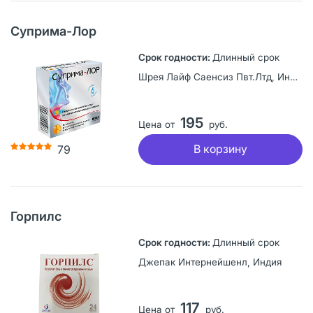
Суприма-Лор
Длинный срок
Шрея Лайф Саенсиз Пвт.Лтд, Индия
195
Цена от
руб.
В корзину
79
Горпилс
Длинный срок
Джепак Интернейшенл, Индия
117
Цена от
руб.