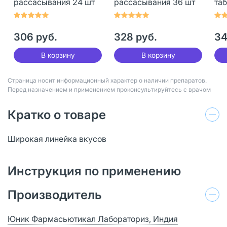
рассасывания 24 шт
рассасывания 36 шт
таб
рас
мг+
306 руб.
328 руб.
34
В корзину
В корзину
Страница носит информационный характер о наличии препаратов.
Перед назначением и применением проконсультируйтесь с врачом
Кратко о товаре
Широкая линейка вкусов
Инструкция по применению
Производитель
Юник Фармасьютикал Лабораториз, Индия