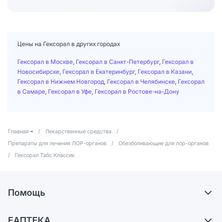
Цены на Гексорал в других городах
Гексорал в Москве
,
Гексорал в Санкт-Петербург
,
Гексорал в
Новосибирске
,
Гексорал в Екатеринбург
,
Гексорал в Казани
,
Гексорал в Нижнем Новгород
,
Гексорал в Челябинске
,
Гексорал
в Самаре
,
Гексорал в Уфе
,
Гексорал в Ростове-на-Дону
Главная
/
Лекарственные средства
/
Препараты для лечения ЛОР-органов
/
Обезболивающие для лор-органов
/
Гексорал Табс Классик
Помощь
Самовывоз из аптек
ЕАПТЕКА