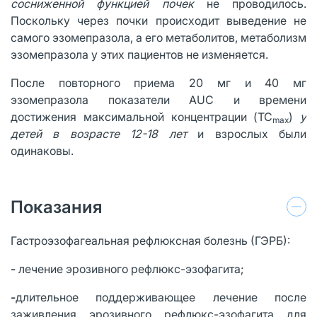
сосниженной функцией почек
не проводилось.
Поскольку через почки происходит выведение не
самого эзомепразола, а его метаболитов, метаболизм
эзомепразола у этих пациентов не изменяется.
После повторного приема 20 мг и 40 мг
эзомепразола показатели AUC и времени
достижения максимальной концентрации (TC
)
у
max
детей в возрасте 12-18 лет
и взрослых были
одинаковы.
Показания
Гастроэзофагеальная рефлюксная болезнь (ГЭРБ):
-
лечение эрозивного рефлюкс-эзофагита;
-
длительное поддерживающее лечение после
заживления эрозивного рефлюкс-эзофагита для