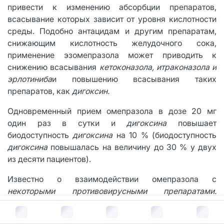
привести к изменению абсорбции препаратов,
всасывание которых зависит от уровня кислотности
среды. Подобно антацидам и другим препаратам,
снижающим кислотность желудочного сока,
применение эзомепразола может приводить к
снижению всасывания
кетоконазола, итраконазола и
эрлотиниба
и повышению всасывания таких
препаратов, как
дигоксин.
Одновременный прием омепразола в дозе 20 мг
один раз в сутки и
дигоксина
повышает
биодоступность
дигоксина
на 10 % (биодоступность
дигоксина
повышалась на величину до 30 % у двух
из десяти пациентов).
Известно о взаимодействии омепразола с
некоторыми
противовирусными
препаратами.
Механизм и клиническое значение этих
В корзину за
409
руб.
взаимодействий не всегда известны. Снижение