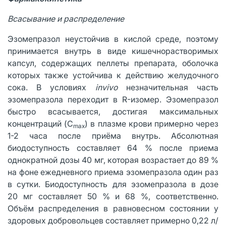
Всасывание и распределение
Эзомепразол неустойчив в кислой среде, поэтому
принимается внутрь в виде кишечнорастворимых
капсул, содержащих пеллеты препарата, оболочка
которых также устойчива к действию желудочного
сока. В условиях
invivo
незначительная часть
эзомепразола переходит в R-изомер. Эзомепразол
быстро всасывается, достигая максимальных
концентраций (C
) в плазме крови примерно через
max
1-2 часа после приёма внутрь. Абсолютная
биодоступность составляет 64 % после приема
однократной дозы 40 мг, которая возрастает до 89 %
на фоне ежедневного приема эзомепразола один раз
в сутки. Биодоступность для эзомепразола в дозе
20 мг составляет 50 % и 68 %, соответственно.
Объём распределения в равновесном состоянии у
здоровых добровольцев составляет примерно 0,22 л/