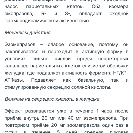
насос париетальных клеток. Оба изомера
омепразола, R- и S-, обладают сходной
фармакодинамической активностью.
Механизм действия
Эзомепразол – слабое основание, поэтому он
накапливается и переходит в активную форму в
условиях сильно кислой среды секреторных
канальцев париетальных клеток слизистой оболочки
+
+
желудка, где подавляет активность фермента H
/K
-
ATФазы. Подавляет как базальную, так и
стимулированную секрецию соляной кислоты.
Влияние на секрецию кислоты в желудке
Эффект развивается уже в течение 1 часа после
приёма внутрь 20 мг или 40 мг эзомепразола. При
повторном приёме 20 мг эзомепразола один раз в
сутки в течение 5 дней, средняя пиковая