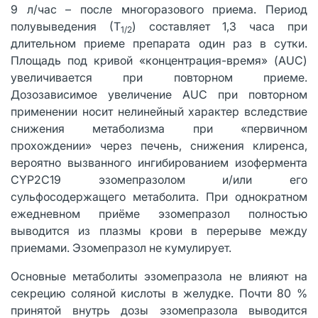
9 л/час – после многоразового приема. Период
полувыведения (Т
) составляет 1,3 часа при
1/2
длительном приеме препарата один раз в сутки.
Площадь под кривой «концентрация-время» (AUC)
увеличивается при повторном приеме.
Дозозависимое увеличение AUC при повторном
применении носит нелинейный характер вследствие
снижения метаболизма при «первичном
прохождении» через печень, снижения клиренса,
вероятно вызванного ингибированием изофермента
CYP2C19 эзомепразолом и/или его
сульфосодержащего метаболита. При однократном
ежедневном приёме эзомепразол полностью
выводится из плазмы крови в перерыве между
приемами. Эзомепразол не кумулирует.
Основные метаболиты эзомепразола не влияют на
секрецию соляной кислоты в желудке. Почти 80 %
принятой внутрь дозы эзомепразола выводится