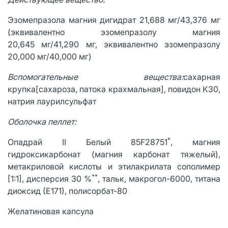
Эзомепразола магния дигидрат 21,688 мг/43,376 мг
(эквивалентно эзомепразолу магния
20,645 мг/41,290 мг, эквивалентно эзомепразолу
20,000 мг/40,000 мг)
Вспомогательные вещества:
сахарная
крупка[сахароза, патока крахмальная], повидон К30,
натрия лаурилсульфат
Оболочка пеллет:
*
Опадрай II Белый 85F28751
, магния
гидроксикарбонат (магния карбонат тяжелый),
метакриловой кислоты и этилакрилата сополимер
**
[1:1], дисперсия 30 %
, тальк, макрогол-6000, титана
диоксид (Е171), полисорбат-80
Желатиновая капсула