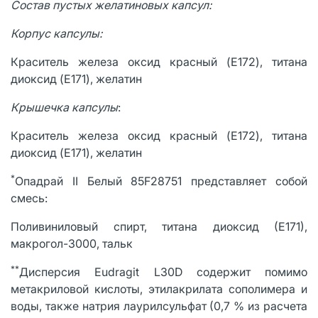
Состав пустых желатиновых капсул:
Корпус капсулы:
Краситель железа оксид красный (E172), титана
диоксид (E171), желатин
Крышечка капсулы
:
Краситель железа оксид красный (E172), титана
диоксид (E171), желатин
*
Опадрай II Белый 85F28751 представляет собой
смесь:
Поливиниловый спирт, титана диоксид (Е171),
макрогол-3000, тальк
**
Дисперсия Eudragit L30D содержит помимо
метакриловой кислоты, этилакрилата сополимера и
воды, также натрия лаурилсульфат (0,7 % из расчета