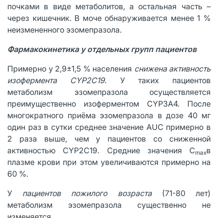
почками в виде метаболитов, а остальная часть –
через кишечник. В моче обнаруживается менее 1 %
неизмененного эзомепразола.
Фармакокинетика у отдельных групп пациентов
Примерно у 2,9±1,5 % населения
снижена активность
изофермента
CYP
2
C
19
. У таких пациентов
метаболизм эзомепразола осуществляется
преимущественно изоферментом CYP3A4. После
многократного приёма эзомепразола в дозе 40 мг
один раз в сутки среднее значение AUC примерно в
2 раза выше, чем у пациентов со сниженной
активностью CYP2C19. Средние значения С
в
max
плазме крови при этом увеличиваются примерно на
60 %.
У
пациентов пожилого возраста
(71-80 лет)
метаболизм эзомепразола существенно не
изменяется.