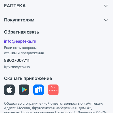
ЕАПТЕКА
Обмен и возврат
О компании
Что с моим заказом?
Покупателям
Карьера
Ответы на вопросы
Оплата
Поставщики
Обратная связь
Блог
Отзывы
Лицензия
info@eapteka.ru
Программа СберСпасибо
Реклама на сайте
Если есть вопросы,
отзывы и предложения
Политика конфиденциальности
Ваши товары на ЕАПТЕКЕ
88007007711
Пользовательское соглашение
Сотрудничество для аптек
Круглосуточно
Политика рекомендаций
СМИ о нас
Скачать приложение
Этика и соответствие
Политика в отношении обработки персональных данных
Общество с ограниченной ответственностью «еАптека»;
Адрес: Москва, Фрунзенская набережная, дом 42,
цокольный этаж, помещение I, комната 2; Лицензия: Л042-