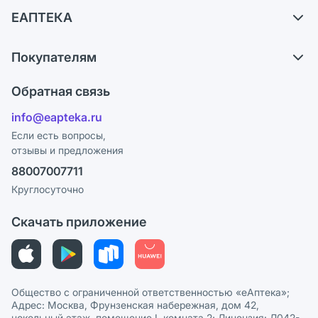
Самовывоз из аптек
ЕАПТЕКА
Обмен и возврат
О компании
Что с моим заказом?
Покупателям
Карьера
Ответы на вопросы
Оплата
Поставщики
Обратная связь
Блог
Отзывы
Лицензия
info@eapteka.ru
Программа СберСпасибо
Реклама на сайте
Если есть вопросы,
отзывы и предложения
Политика конфиденциальности
Ваши товары на ЕАПТЕКЕ
88007007711
Пользовательское соглашение
Сотрудничество для аптек
Круглосуточно
Политика рекомендаций
СМИ о нас
Скачать приложение
Этика и соответствие
Политика в отношении обработки персональных данных
Общество с ограниченной ответственностью «еАптека»;
Адрес: Москва, Фрунзенская набережная, дом 42,
цокольный этаж, помещение I, комната 2; Лицензия: Л042-