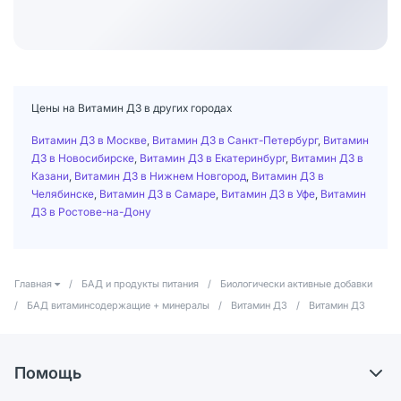
Цены на Витамин Д3 в других городах
Витамин Д3 в Москве
,
Витамин Д3 в Санкт-Петербург
,
Витамин
Д3 в Новосибирске
,
Витамин Д3 в Екатеринбург
,
Витамин Д3 в
Казани
,
Витамин Д3 в Нижнем Новгород
,
Витамин Д3 в
Челябинске
,
Витамин Д3 в Самаре
,
Витамин Д3 в Уфе
,
Витамин
Д3 в Ростове-на-Дону
Главная
/
БАД и продукты питания
/
Биологически активные добавки
/
БАД витаминсодержащие + минералы
/
Витамин Д3
/
Витамин Д3
Помощь