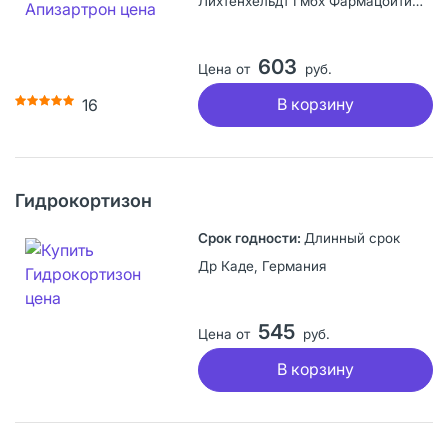
Лихтенхельдт Гмбх Фармацойтише Фабрик, Германия
603
Цена от
руб.
В корзину
16
Гидрокортизон
Длинный срок
Др Каде, Германия
545
Цена от
руб.
В корзину