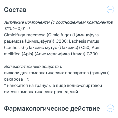
Состав
Активные компоненты (с соотношением компонентов
1:1:1):
– 0,01 г*
Cimicifuga racemosa (Cimicifuga) (Цимицифуга
рацемоза (Цимицифуга)) С200; Lachesis mutus
(Lachesis) (Лахезис мутус (Лахезис)) С50; Apis
mellifica (Apis) (Апис меллифика (Апис)) С200.
Вспомогательные вещества:
пилюли для гомеопатических препаратов (гранулы) –
сахароза 1 г.
* наносятся на гранулы в виде водно-спиртовой
смеси гомеопатических разведений.
Фармакологическое действие