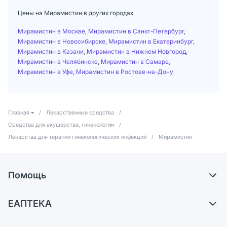
Цены на Мирамистин в других городах
Мирамистин в Москве
,
Мирамистин в Санкт-Петербург
,
Мирамистин в Новосибирске
,
Мирамистин в Екатеринбург
,
Мирамистин в Казани
,
Мирамистин в Нижнем Новгород
,
Мирамистин в Челябинске
,
Мирамистин в Самаре
,
Мирамистин в Уфе
,
Мирамистин в Ростове-на-Дону
Главная
/
Лекарственные средства
/
Средства для акушерства, гинекологии
/
Лекарства для терапии гинекологических инфекций
/
Мирамистин
Помощь
Доставка
ЕАПТЕКА
Самовывоз из аптек
О компании
Обмен и возврат