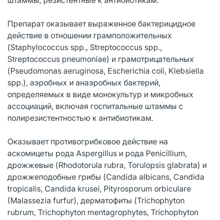
Препарат оказывает выраженное бактерицидное
действие в отношении грамположительных
(Staphylococcus spp., Streptococcus spp.,
Streptococcus pneumoniae) и грамотрицательных
(Pseudomonas aeruginosa, Escherichia coli, Klebsiella
spp.), аэробных и анаэробных бактерий,
определяемых в виде монокультур и микробных
ассоциаций, включая госпитальные штаммы с
полирезистентностью к антибиотикам.
Оказывает противогрибковое действие на
аскомицеты рода Aspergillus и рода Penicillium,
дрожжевые (Rhodotorula rubra, Torulopsis glabrata) и
дрожжеподобные грибы (Candida albicans, Candida
tropicalis, Candida krusei, Pityrosporum orbiculare
(Malassezia furfur), дерматофиты (Trichophyton
rubrum, Trichophyton mentagrophytes, Trichophyton