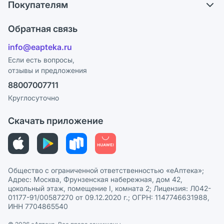
Покупателям
Карьера
Что с моим заказом?
Оплата
Поставщики
Обратная связь
Ответы на вопросы
Отзывы
Лицензия
info@eapteka.ru
Блог
Программа СберСпасибо
Реклама на сайте
Если есть вопросы,
отзывы и предложения
Политика конфиденциальности
Ваши товары на ЕАПТЕКЕ
88007007711
Пользовательское соглашение
Сотрудничество для аптек
Круглосуточно
Политика рекомендаций
СМИ о нас
Скачать приложение
Этика и соответствие
Политика в отношении обработки персональных данных
Общество с ограниченной ответственностью «еАптека»;
Адрес: Москва, Фрунзенская набережная, дом 42,
цокольный этаж, помещение I, комната 2; Лицензия: Л042-
01177-91/00587270 от 09.12.2020 г.; ОГРН: 1147746631988,
ИНН 7704865540