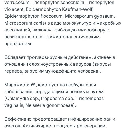
verrucosum, Trichophyton schoenleini, Trichophyton
violacent, Epidermophyton Kaufman-Wolf,
Epidermophyton floccosum, Microsporum gypseum,
Microsporum canis) в виде монокультур и микробных
ассоциаций, включая грибковую микрофлору с
резистентностью к химиотерапевтическим
препаратам.
Обладает противовирусным действием, активен в
отношении сложноустроенных вирусов (вирусы
герпеса, вирус иммунодефицита человека).
Мирамистин® действует на возбудителей
заболеваний, передающихся половым путем
(Chlamydia spp.,Treponema spp., Trichomonas
vaginalis, Neisseria gonorrhoeae).
Эффективно предотвращает инфицирование ран и
ожогов. Активизирует процессы регенерации.