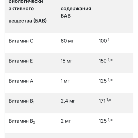
биологически
активного
содержания
БАВ
вещества (БАВ)
1
Витамин С
60 мг
100
1,
Витамин Е
15 мг
150
*
1,
Витамин А
1 мг
125
*
1,
Витамин В
2,4 мг
171
*
1
1,
Витамин В
2 мг
125
*
2