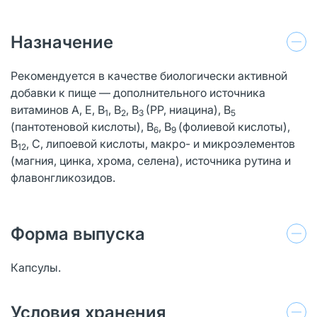
Назначение
Рекомендуется в качестве биологически активной
добавки к пище — дополнительного источника
витаминов А, Е, В
, В
, В
(РР, ниацина), В
1
2
3
5
(пантотеновой кислоты), В
, В
(фолиевой кислоты),
6
9
В
, С, липоевой кислоты, макро- и микроэлементов
12
(магния, цинка, хрома, селена), источника рутина и
флавонгликозидов.
Форма выпуска
Капсулы.
Условия хранения