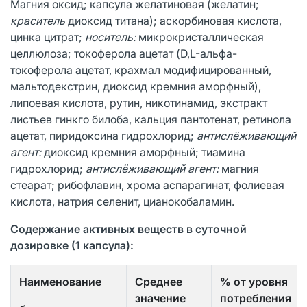
Магния оксид; капсула желатиновая (желатин;
краситель
диоксид титана); аскорбиновая кислота,
цинка цитрат;
носитель:
микрокристаллическая
целлюлоза; токоферола ацетат (D,L-альфа-
токоферола ацетат, крахмал модифицированный,
мальтодекстрин, диоксид кремния аморфный),
липоевая кислота, рутин, никотинамид, экстракт
листьев гинкго билоба, кальция пантотенат, ретинола
ацетат, пиридоксина гидрохлорид;
антислёживающий
агент:
диоксид кремния аморфный; тиамина
гидрохлорид;
антислёживающий агент:
магния
стеарат; рибофлавин, хрома аспарагинат, фолиевая
кислота, натрия селенит, цианокобаламин.
Содержание активных веществ в суточной
дозировке (1 капсула):
Наименование
Среднее
% от уровня
значение
потребления