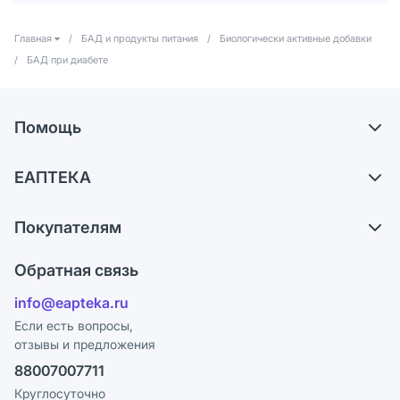
Главная
/
БАД и продукты питания
/
Биологически активные добавки
/
БАД при диабете
Помощь
Доставка
ЕАПТЕКА
Самовывоз из аптек
О компании
Обмен и возврат
Покупателям
Карьера
Что с моим заказом?
Оплата
Поставщики
Обратная связь
Ответы на вопросы
Отзывы
Лицензия
info@eapteka.ru
Блог
Программа СберСпасибо
Реклама на сайте
Если есть вопросы,
отзывы и предложения
Политика конфиденциальности
Ваши товары на ЕАПТЕКЕ
88007007711
Пользовательское соглашение
Сотрудничество для аптек
Круглосуточно