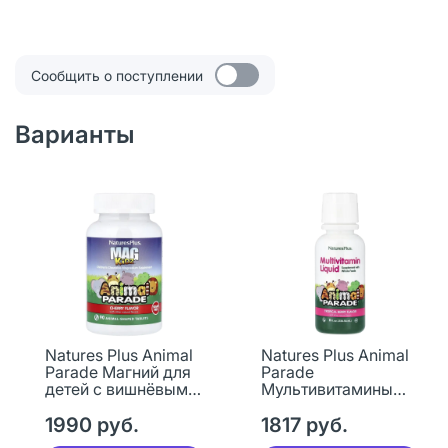
Сообщить о поступлении
Варианты
Natures Plus Animal
Natures Plus Animal
Parade Магний для
Parade
детей с вишнёвым
Мультивитамины
вкусом
для детей со
жевательные
1990 руб.
вкусом
1817 руб.
таблетки массой
тропических ягод