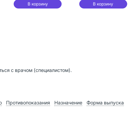
1550 мг 90 шт
жидкая форма
В корзину
В корзину
236,56 мл 1 шт
ься с врачом (специалистом).
ю
Противопоказания
Назначение
Форма выпуска