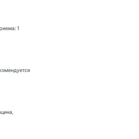
риема: 1
екомендуется
ацина,