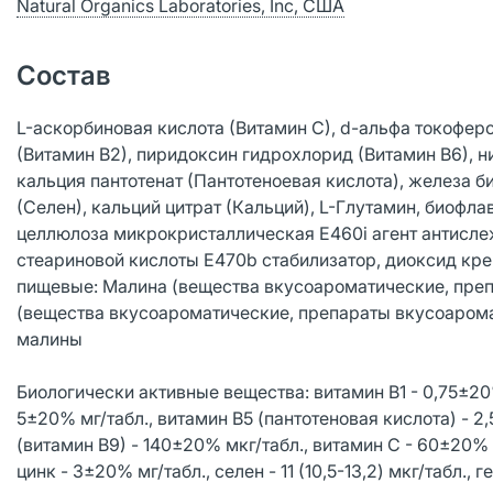
Natural Organics Laboratories, Inc, США
Состав
L-аскорбиновая кислота (Витамин С), d-альфа токоферо
(Витамин В2), пиридоксин гидрохлорид (Витамин В6), н
кальция пантотенат (Пантотеноевая кислота), железа б
(Селен), кальций цитрат (Кальций), L-Глутамин, биофл
целлюлоза микрокристаллическая Е460i агент антисле
стеариновой кислоты E470b стабилизатор, диоксид кр
пищевые: Малина (вещества вкусоароматические, преп
(вещества вкусоароматические, препараты вкусоарома
малины
Биологически активные вещества: витамин В1 - 0,75±20%
5±20% мг/табл., витамин В5 (пантотеновая кислота) - 2
(витамин В9) - 140±20% мкг/табл., витамин С - 60±20% 
цинк - 3±20% мг/табл., селен - 11 (10,5-13,2) мкг/табл.,