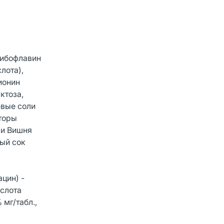
рибофлавин
лота),
ионин
ктоза,
евые соли
торы
 и Вишня
ый сок
ацин) -
ислота
 мг/табл.,