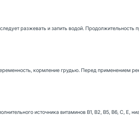
 следует разжевать и запить водой. Продолжительность п
еременность, кормление грудью. Перед применением р
лнительного источника витаминов В1, В2, В5, В6, С, Е, ни