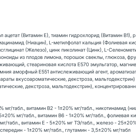
л ацетат (Витамин Е), тиамин гидрохлорид (Витамин В1), 
иацинамид (Ниацин), L-метилфолат кальция (Фолиевая кис
исглицинат (Железо), цинк пиколинат (Цинк), L-Селеномет
авоноиды из плодов лимона, порошок свеклы, глюкоза, фру
живающий, стеариновая кислота Е570 эмульгатор, магни
емния аморфный Е551 антислеживающий агент, ароматиза
араты вкусоароматические, декстроза, мальтодекстрин)
тические, декстроза, мальтодекстрин), концентрированн
 мг/табл., витамин В2 - 1±20% мг/табл., никотинамид (ни
,5±20% мг/табл., витамин В6 - 1±20% мг/табл., фолиевая к
мг/табл., витамин Е - 5±20% мг ТЭ/табл., железо - 25±20%
 геспередин - 1±20% мг/табл., глутамин - 3,5±20% мг/табл