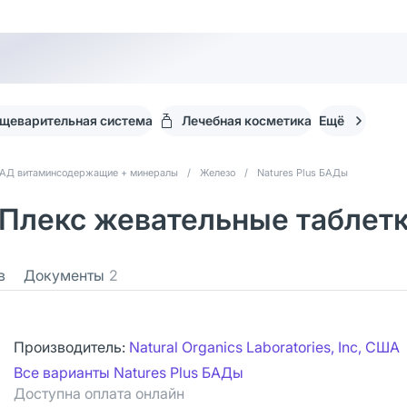
щеварительная система
Лечебная косметика
Ещё
АД витаминсодержащие + минералы
/
Железо
/
Natures Plus БАДы
-Плекс жевательные таблетк
в
Документы
2
Производитель:
Natural Organics Laboratories, Inc, США
Все варианты Natures Plus БАДы
Доступна оплата онлайн