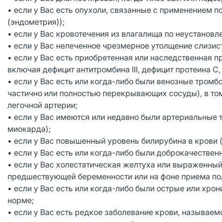
• если у Вас есть опухоли, связанные с применением п
(эндометрия));
• если у Вас кровотечения из влагалища по неустановл
• если у Вас нелеченное чрезмерное утолщение слизис
• если у Вас есть приобретенная или наследственная
включая дефицит антитромбина III, дефицит протеина С,
• если у Вас есть или когда-либо были венозные тромб
частично или полностью перекрывающих сосуды), в том
легочной артерии;
• если у Вас имеются или недавно были артериальные 
миокарда);
• если у Вас повышенный уровень билирубина в крови
• если у Вас есть или когда-либо были доброкачествен
• если у Вас холестатическая желтуха или выраженный
предшествующей беременности или на фоне приема по
• если у Вас есть или когда-либо были острые или хро
норме;
• если у Вас есть редкое заболевание крови, называе