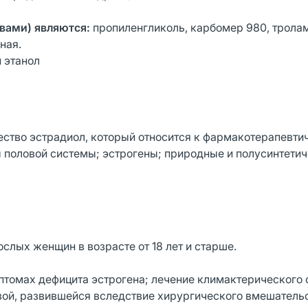
вами) являются:
пропиленгликоль, карбомер 980, трола
ная.
 этанол
тво эстрадиол, который относится к фармакотерапевти
 половой системы; эстрогены; природные и полусинтети
лых женщин в возрасте от 18 лет и старше.
птомах дефицита эстрогена; лечение климактерического
зой, развившейся вследствие хирургического вмешательс