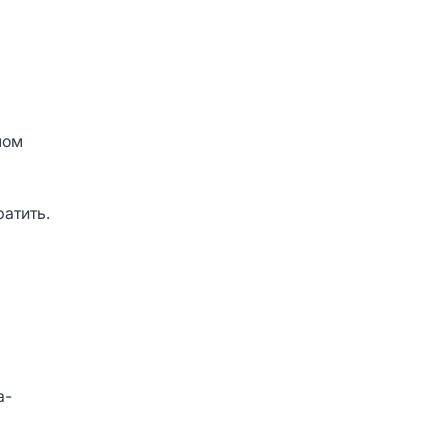
лом
атить.
а-