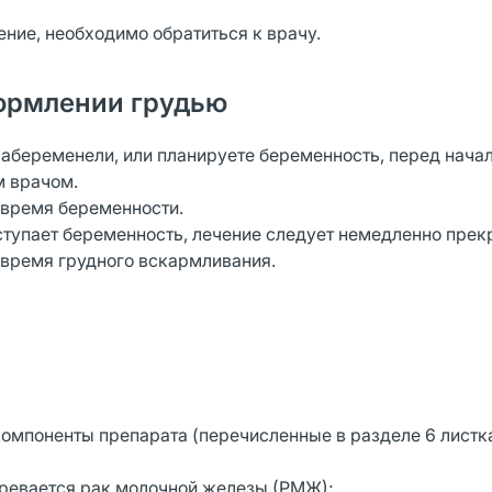
ение, необходимо обратиться к врачу.
ормлении грудью
забеременели, или планируете беременность, перед нача
м врачом.
 время беременности.
тупает беременность, лечение следует немедленно прекр
время грудного вскармливания.
 компоненты препарата (перечисленные в разделе 6 листк
озревается рак молочной железы (РМЖ);