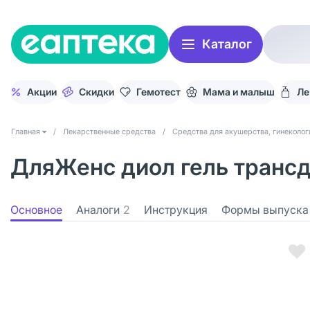
Каталог
Акции
Скидки
Гемотест
Мама и малыш
Ле
Главная
/
Лекарственные средства
/
Средства для акушерства, гинеколог
ДляЖенс диол гель трансде
Основное
Аналоги
2
Инструкция
Формы выпуска