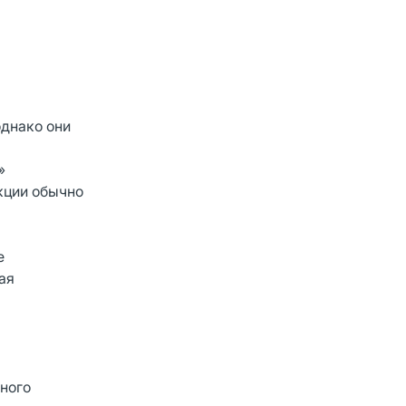
днако они
»
кции обычно
е
ая
нного