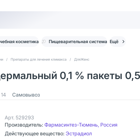
чебная косметика
Пищеварительная система
Ещё
ии
/
Препараты для лечения климакса
/
ДляЖенс
рмальный 0,1 % пакеты 0,5
14
Самовывоз
Арт.
529293
Производитель:
Фармасинтез-Тюмень, Россия
Действующее вещество:
Эстрадиол