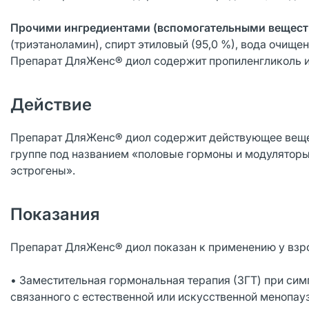
Прочими ингредиентами (вспомогательными вещест
(триэтаноламин), спирт этиловый (95,0 %), вода очищен
Препарат ДляЖенс® диол содержит пропиленгликоль и
Действие
Препарат ДляЖенс® диол содержит действующее вещес
группе под названием «половые гормоны и модуляторы
эстрогены».
Показания
Препарат ДляЖенс® диол показан к применению у взрос
• Заместительная гормональная терапия (ЗГТ) при сим
связанного с естественной или искусственной менопау