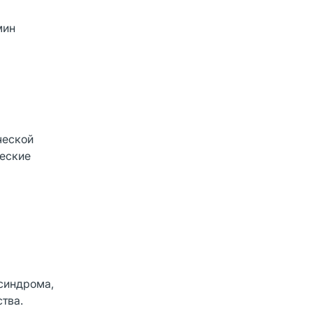
мин
ческой
ческие
 синдрома,
тва.