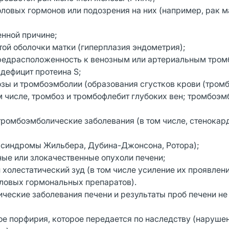
оловых гормонов или подозрения на них (например, рак м
енной причине;
той оболочки матки (гиперплазия эндометрия);
 предрасположенность к венозным или артериальным тром
 дефицит протеина S;
озы и тромбоэмболии (образования сгустков крови (тромб
 числе, тромбоз и тромбофлебит глубоких вен; тромбоэм
тромбоэмболические заболевания (в том числе, стенокар
 (синдромы Жильбера, Дубина-Джонсона, Ротора);
ные или злокачественные опухоли печени;
 холестатический зуд (в том числе усиление их проявлен
ловых гормональных препаратов).
нические заболевания печени и результаты проб печени не
мое порфирия, которое передается по наследству (наруше