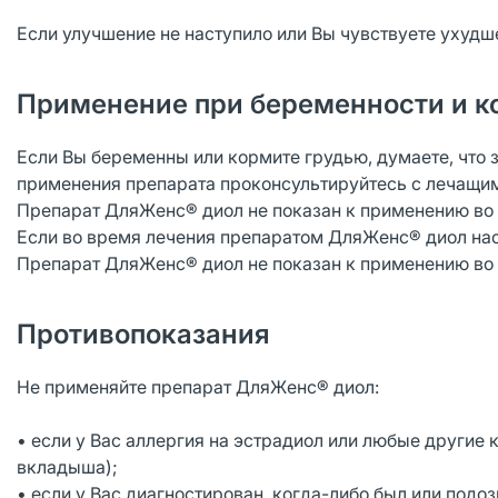
Если улучшение не наступило или Вы чувствуете ухудш
Применение при беременности и к
Если Вы беременны или кормите грудью, думаете, что 
применения препарата проконсультируйтесь с лечащи
Препарат ДляЖенс® диол не показан к применению во
Если во время лечения препаратом ДляЖенс® диол нас
Препарат ДляЖенс® диол не показан к применению во 
Противопоказания
Не применяйте препарат ДляЖенс® диол:
• если у Вас аллергия на эстрадиол или любые другие
вкладыша);
• если у Вас диагностирован, когда-либо был или под