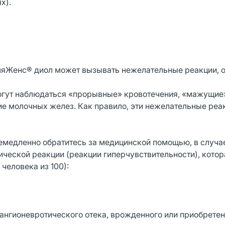
х).
яЖенс® диол может вызывать нежелательные реакции, о
огут наблюдаться «прорывные» кровотечения, «мажущие
ие молочных желез. Как правило, эти нежелательные реа
емедленно обратитесь за медицинской помощью, в случа
ческой реакции (реакции гиперчувствительности), котор
 человека из 100):
я ангионевротического отека, врожденного или приобрете