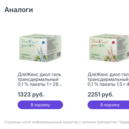
Аналоги
ДляЖенс диол гель
ДляЖенс диол гел
трансдермальный
трансдермальный
0,1 % пакеты 1 г 28
0,1 % пакеты 1,5 г 
шт
шт
1323 руб.
2251 руб.
В корзину
В корзину
Страница носит информационный характер о наличии препаратов. Пере