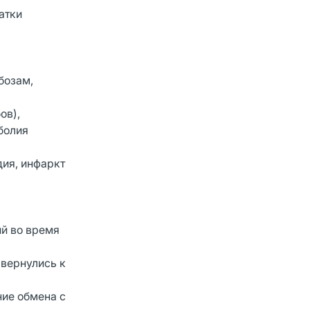
атки
бозам,
ов),
болия
дия, инфаркт
ий во время
 вернулись к
ние обмена с