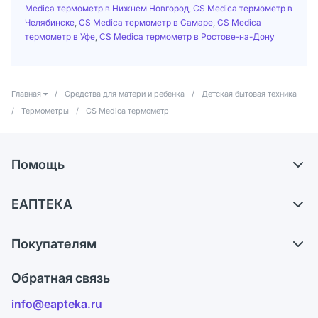
Medica термометр в Нижнем Новгород
,
CS Medica термометр в
Челябинске
,
CS Medica термометр в Самаре
,
CS Medica
термометр в Уфе
,
CS Medica термометр в Ростове-на-Дону
Главная
/
Средства для матери и ребенка
/
Детская бытовая техника
/
Термометры
/
CS Medica термометр
Помощь
Доставка
ЕАПТЕКА
Самовывоз из аптек
О компании
Обмен и возврат
Покупателям
Карьера
Что с моим заказом?
Оплата
Поставщики
Обратная связь
Ответы на вопросы
Отзывы
Лицензия
info@eapteka.ru
Блог
Программа СберСпасибо