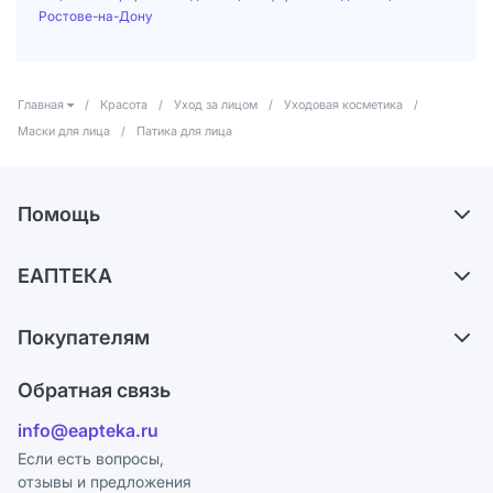
Ростове-на-Дону
Главная
/
Красота
/
Уход за лицом
/
Уходовая косметика
/
Маски для лица
/
Патика для лица
Помощь
Доставка
ЕАПТЕКА
Самовывоз из аптек
О компании
Обмен и возврат
Покупателям
Карьера
Что с моим заказом?
Оплата
Поставщики
Обратная связь
Ответы на вопросы
Отзывы
Лицензия
info@eapteka.ru
Блог
Программа СберСпасибо
Реклама на сайте
Если есть вопросы,
отзывы и предложения
Политика конфиденциальности