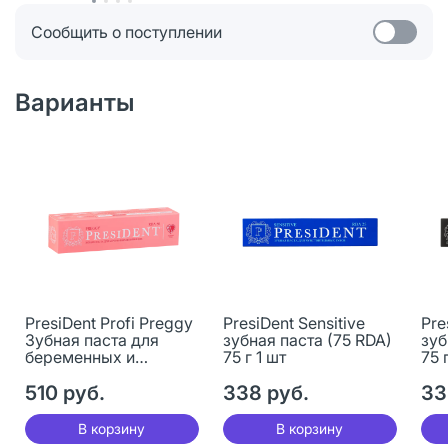
Сообщить о поступлении
Варианты
PresiDent Profi Preggy
PresiDent Sensitive
Pre
Зубная паста для
зубная паста (75 RDA)
зуб
беременных и
75 г 1 шт
75 
кормящих 50 RDA 50
мл 1 шт
510 руб.
338 руб.
33
В корзину
В корзину