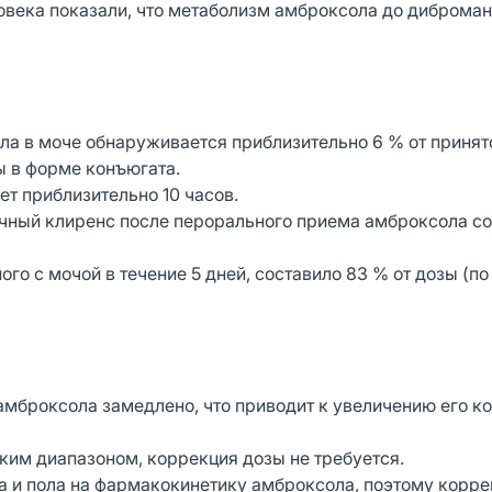
овека показали, что метаболизм амброксола до диброма
ла в моче обнаруживается приблизительно 6 % от принят
ы в форме конъюгата.
т приблизительно 10 часов.
чный клиренс после перорального приема амброксола со
го с мочой в течение 5 дней, составило 83 % от дозы (по
амброксола замедлено, что приводит к увеличению его к
им диапазоном, коррекция дозы не требуется.
а и пола на фармакокинетику амброксола, поэтому корр