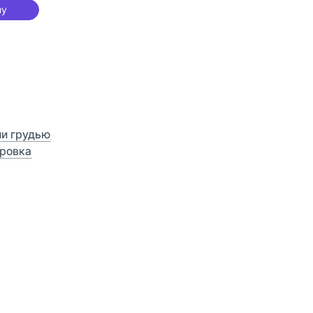
ну
В корзину
ии грудью
ровка