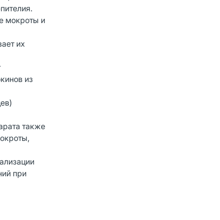
пителия.
е мокроты и
ает их
т
кинов из
ев)
арата также
окроты,
мализации
ний при