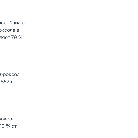
бсорбция с
оксола в
ляет 79 %.
мброксол
552 л.
роксол
10 % от