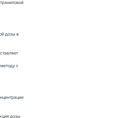
нтраниловой
ой дозы в
ставляет
 методу с
онцентрации
екция дозы