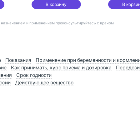
В корзину
В корзи
д назначением и применением проконсультируйтесь с врачом
е
Показания
Применение при беременности и кормлен
вие
Как принимать, курс приема и дозировка
Передози
нения
Срок годности
оссии
Действующее вещество