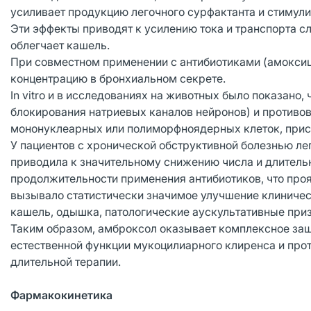
усиливает продукцию легочного сурфактанта и стимули
Эти эффекты приводят к усилению тока и транспорта с
облегчает кашель.
При совместном применении с антибиотиками (амоксиц
концентрацию в бронхиальном секрете.
In vitro и в исследованиях на животных было показано
блокирования натриевых каналов нейронов) и противо
мононуклеарных или полиморфноядерных клеток, присут
У пациентов с хронической обструктивной болезнью ле
приводила к значительному снижению числа и длитель
продолжительности применения антибиотиков, что про
вызывало статистически значимое улучшение клиничес
кашель, одышка, патологические аускультативные приз
Таким образом, амброксол оказывает комплексное защ
естественной функции мукоцилиарного клиренса и про
длительной терапии.
Фармакокинетика