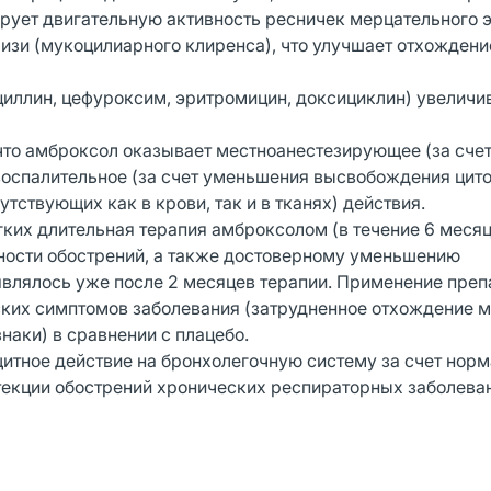
рует двигательную активность ресничек мерцательного э
лизи (мукоцилиарного клиренса), что улучшает отхождени
иллин, цефуроксим, эритромицин, доксициклин) увеличив
, что амброксол оказывает местноанестезирующее (за сче
воспалительное (за счет уменьшения высвобождения цито
ствующих как в крови, так и в тканях) действия.
гких длительная терапия амброксолом (в течение 6 месяц
ности обострений, а также достоверному уменьшению
являлось уже после 2 месяцев терапии. Применение преп
ких симптомов заболевания (затрудненное отхождение м
наки) в сравнении с плацебо.
итное действие на бронхолегочную систему за счет нор
текции обострений хронических респираторных заболева