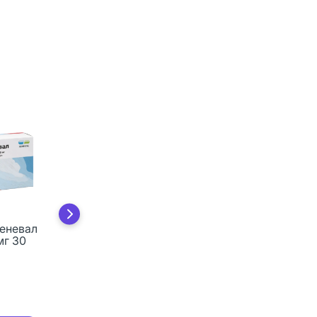
еневал
Амброксол Реневал
мг 30
таблетки 30 мг 50
шт
273 руб.