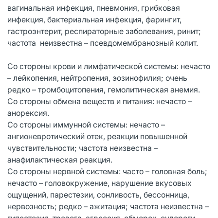
вагинальная инфекция, пневмония, грибковая
инфекция, бактериальная инфекция, фарингит,
гастроэнтерит, респираторные заболевания, ринит;
частота неизвестна – псевдомембранозный колит.
Со стороны крови и лимфатической системы: нечасто
– лейкопения, нейтропения, эозинофилия; очень
редко – тромбоцитопения, гемолитическая анемия.
Со стороны обмена веществ и питания: нечасто –
анорексия.
Со стороны иммунной системы: нечасто –
ангионевротический отек, реакции повышенной
чувствительности; частота неизвестна –
анафилактическая реакция.
Со стороны нервной системы: часто – головная боль;
нечасто – головокружение, нарушение вкусовых
ощущений, парестезии, сонливость, бессонница,
нервозность; редко – ажитация; частота неизвестна –
гипестезия, тревога, агрессия, обморок, судороги,