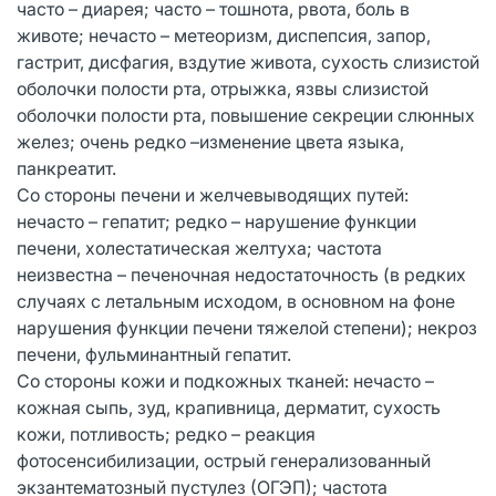
часто – диарея; часто – тошнота, рвота, боль в
животе; нечасто – метеоризм, диспепсия, запор,
гастрит, дисфагия, вздутие живота, сухость слизистой
оболочки полости рта, отрыжка, язвы слизистой
оболочки полости рта, повышение секреции слюнных
желез; очень редко –изменение цвета языка,
панкреатит.
Со стороны печени и желчевыводящих путей:
нечасто – гепатит; редко – нарушение функции
печени, холестатическая желтуха; частота
неизвестна – печеночная недостаточность (в редких
случаях с летальным исходом, в основном на фоне
нарушения функции печени тяжелой степени); некроз
печени, фульминантный гепатит.
Со стороны кожи и подкожных тканей: нечасто –
кожная сыпь, зуд, крапивница, дерматит, сухость
кожи, потливость; редко – реакция
фотосенсибилизации, острый генерализованный
экзантематозный пустулез (ОГЭП); частота