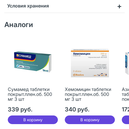
Условия хранения
Аналоги
Сумамед таблетки
Хемомицин таблетки
Аз
покрыт.плен.об. 500
покрыт.плен.об. 500
та
мг 3 шт
мг 3 шт
пок
мг 
339 руб.
340 руб.
17
В корзину
В корзину