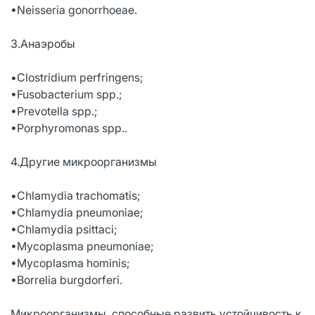
•Neisseria gonorrhoeae.
3.Анаэробы
•Clostridium perfringens;
•Fusobacterium spp.;
•Prevotella spp.;
•Porphyromonas spp..
4.Другие микроорганизмы
•Chlamydia trachomatis;
•Chlamydia pneumoniae;
•Chlamydia psittaci;
•Mycoplasma pneumoniae;
•Mycoplasma hominis;
•Borrelia burgdorferi.
Микроорганизмы, способные развить устойчивость к