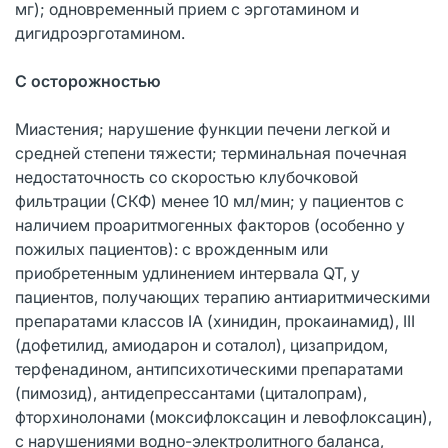
мг); одновременный прием с эрготамином и
дигидроэрготамином.
С осторожностью
Миастения; нарушение функции печени легкой и
средней степени тяжести; терминальная почечная
недостаточность со скоростью клубочковой
фильтрации (СКФ) менее 10 мл/мин; у пациентов с
наличием проаритмогенных факторов (особенно у
пожилых пациентов): с врожденным или
приобретенным удлинением интервала QT, у
пациентов, получающих терапию антиаритмическими
препаратами классов IA (хинидин, прокаинамид), III
(дофетилид, амиодарон и соталол), цизапридом,
терфенадином, антипсихотическими препаратами
(пимозид), антидепрессантами (циталопрам),
фторхинолонами (моксифлоксацин и левофлоксацин),
с нарушениями водно-электролитного баланса,