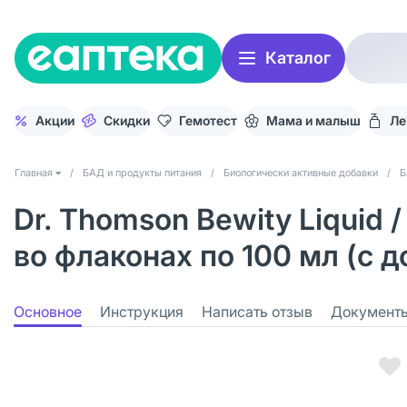
Каталог
Акции
Скидки
Гемотест
Мама и малыш
Ле
Главная
/
БАД и продукты питания
/
Биологически активные добавки
/
Б
Dr. Thomson Bewity Liquid
во флаконах по 100 мл (с д
Основное
Инструкция
Написать отзыв
Документ