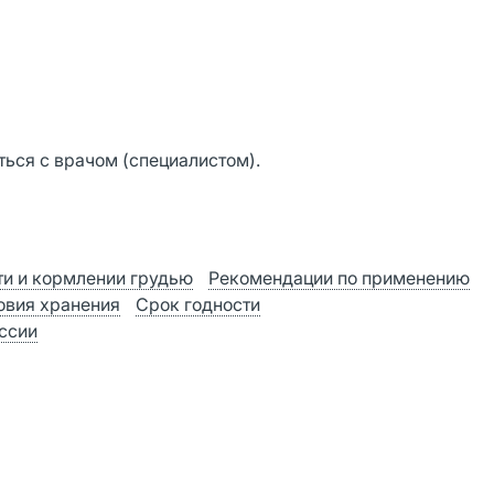
ься с врачом (специалистом).
и и кормлении грудью
Рекомендации по применению
овия хранения
Срок годности
оссии