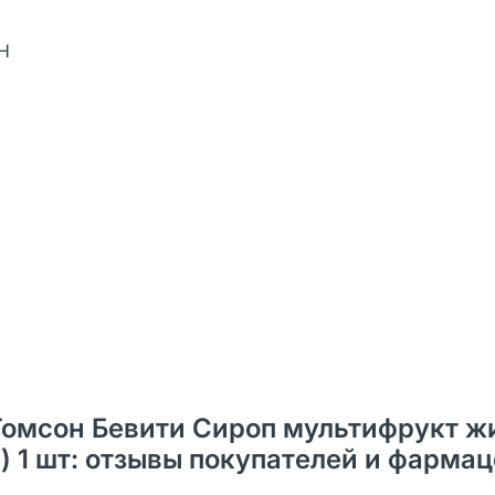
4Н
р Томсон Бевити Сироп мультифрукт ж
м) 1 шт: отзывы покупателей и фарма