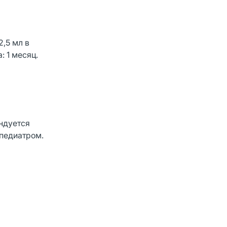
2,5 мл в
 1 месяц.
ндуется
педиатром.