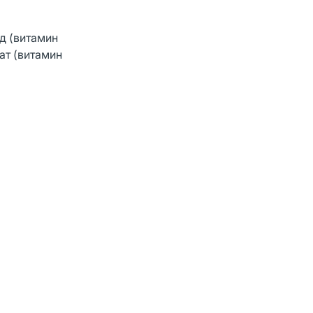
д (витамин
фат (витамин