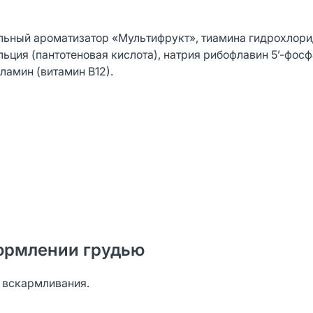
альный ароматизатор «Мультифрукт», тиамина гидрохлори
альция (пантотеновая кислота), натрия рибофлавин 5’-фос
ламин (витамин В12).
ормлении грудью
о вскармливания.