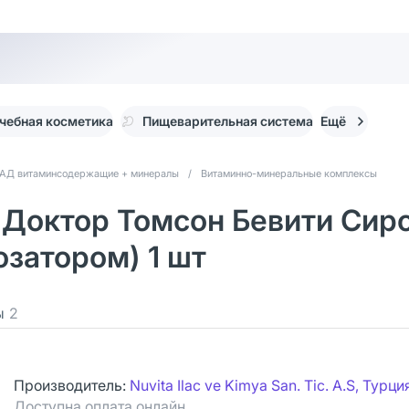
чебная косметика
Пищеварительная система
Ещё
АД витаминсодержащие + минералы
/
Витаминно-минеральные комплексы
 / Доктор Томсон Бевити Си
озатором) 1 шт
ы
2
Производитель:
Nuvita Ilac ve Kimya San. Tic. A.S, Турци
Доступна оплата онлайн