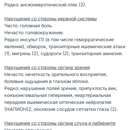
Редко: ангионевротический отек (2).
Нарушения со стороны нервной системы
Часто: головная боль.
Нечасто: головокружение.
Редко: инсульт (1) (в том числе геморрагические
явления), обморок, транзиторные ишемические атаки
(1), мигрень (2), судороги (2), транзиторная амнезия.
Нарушения со стороны органа зрения
Нечасто: нечеткость зрительного восприятия,
болевые ощущения в глазном яблоке.
Редко: нарушение полей зрения, припухлость век,
конъюнктивальная гиперемия, неартериальная
передняя ишемическая оптическая нейропатия
(НАПИОН)2, окклюзия сосудов сетчатки глаза (2).
Нарушения со стороны органа слуха и лабиринта
Нечасто: звон в ушах.