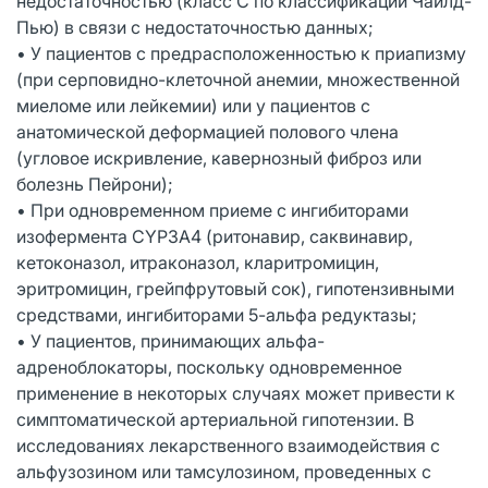
недостаточностью (класс С по классификации Чайлд-
Пью) в связи с недостаточностью данных;
• У пациентов с предрасположенностью к приапизму
(при серповидно-клеточной анемии, множественной
миеломе или лейкемии) или у пациентов с
анатомической деформацией полового члена
(угловое искривление, кавернозный фиброз или
болезнь Пейрони);
• При одновременном приеме с ингибиторами
изофермента СYР3А4 (ритонавир, саквинавир,
кетоконазол, итраконазол, кларитромицин,
эритромицин, грейпфрутовый сок), гипотензивными
средствами, ингибиторами 5-альфа редуктазы;
• У пациентов, принимающих альфа-
адреноблокаторы, поскольку одновременное
применение в некоторых случаях может привести к
симптоматической артериальной гипотензии. В
исследованиях лекарственного взаимодействия с
альфузозином или тамсулозином, проведенных с