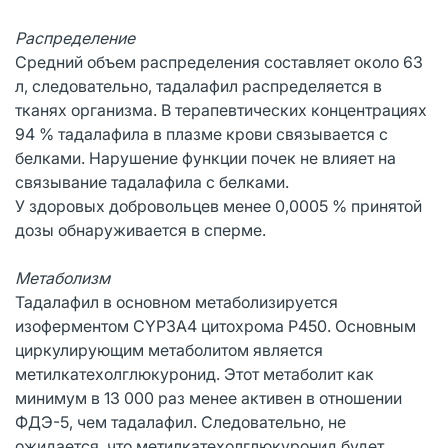
Распределение
Средний объем распределения составляет около 63
л, следовательно, тадалафил распределяется в
тканях организма. В терапевтических концентрациях
94 % тадалафила в плазме крови связывается с
белками. Нарушение функции почек не влияет на
связывание тадалафила с белками.
У здоровых добровольцев менее 0,0005 % принятой
дозы обнаруживается в сперме.
Метаболизм
Тадалафил в основном метаболизируется
изоферментом СYР3А4 цитохрома Р450. Основным
циркулирующим метаболитом является
метилкатехолглюкуронид. Этот метаболит как
минимум в 13 000 раз менее активен в отношении
ФДЭ-5, чем тадалафил. Следовательно, не
ожидается, что метилкатехолглюкуронид будет