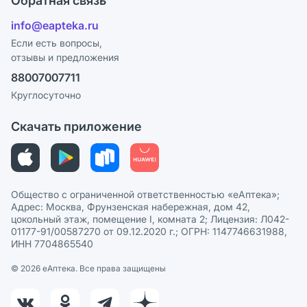
Обратная связь
Ответы на вопросы
Отзывы
Лицензия
info@eapteka.ru
Блог
Программа СберСпасибо
Реклама на сайте
Если есть вопросы,
отзывы и предложения
Политика конфиденциальности
Ваши товары на ЕАПТЕКЕ
88007007711
Пользовательское соглашение
Сотрудничество для аптек
Круглосуточно
Политика рекомендаций
СМИ о нас
Скачать приложение
Этика и соответствие
Политика в отношении обработки персональных данных
Общество с ограниченной ответственностью «еАптека»;
Адрес: Москва, Фрунзенская набережная, дом 42,
цокольный этаж, помещение I, комната 2; Лицензия: Л042-
01177-91/00587270 от 09.12.2020 г.; ОГРН: 1147746631988,
ИНН 7704865540
© 2026 eАптека. Все права защищены