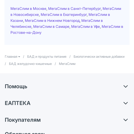
МегаСлим в Москве
,
МегаСлим в Санкт-Петербург
,
МегаСлим
в Новосибирске
,
МегаСлим в Екатеринбург
,
МегаСлим в
Казани
,
МегаСлим в Нижнем Новгород
,
МегаСлим в
Челябинске
,
МегаСлим в Самаре
,
МегаСлим в Уфе
,
МегаСлим в
Ростове-на-Дону
Главная
/
БАД и продукты питания
/
Биологически активные добавки
/
БАД желудочно-кишечные
/
МегаСлим
Помощь
Доставка
ЕАПТЕКА
Самовывоз из аптек
О компании
Обмен и возврат
Покупателям
Карьера
Что с моим заказом?
Оплата
Поставщики