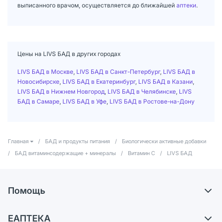
выписанного врачом, осуществляется до ближайшей
аптеки
.
Цены на LIVS БАД в других городах
LIVS БАД в Москве
,
LIVS БАД в Санкт-Петербург
,
LIVS БАД в
Новосибирске
,
LIVS БАД в Екатеринбург
,
LIVS БАД в Казани
,
LIVS БАД в Нижнем Новгород
,
LIVS БАД в Челябинске
,
LIVS
БАД в Самаре
,
LIVS БАД в Уфе
,
LIVS БАД в Ростове-на-Дону
Главная
/
БАД и продукты питания
/
Биологически активные добавки
/
БАД витаминсодержащие + минералы
/
Витамин С
/
LIVS БАД
Помощь
Доставка
ЕАПТЕКА