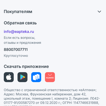
Самовывоз из аптек
О компании
Обмен и возврат
Покупателям
Карьера
Что с моим заказом?
Оплата
Поставщики
Обратная связь
Ответы на вопросы
Отзывы
Лицензия
info@eapteka.ru
Блог
Программа СберСпасибо
Реклама на сайте
Если есть вопросы,
отзывы и предложения
Политика конфиденциальности
Ваши товары на ЕАПТЕКЕ
88007007711
Пользовательское соглашение
Сотрудничество для аптек
Круглосуточно
Политика рекомендаций
СМИ о нас
Скачать приложение
Этика и соответствие
Политика в отношении обработки персональных данных
Общество с ограниченной ответственностью «еАптека»;
Адрес: Москва, Фрунзенская набережная, дом 42,
цокольный этаж, помещение I, комната 2; Лицензия: Л042-
01177-91/00587270 от 09.12.2020 г.; ОГРН: 1147746631988,