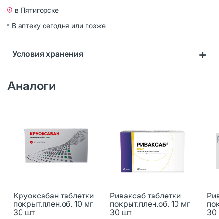
в Пятигорске
В аптеку сегодня или позже
Условия хранения
Аналоги
Круоксабан таблетки
Риваксаб таблетки
Ри
покрыт.плен.об. 10 мг
покрыт.плен.об. 10 мг
пок
30 шт
30 шт
30