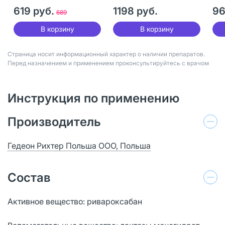
619 руб.
1198 руб.
96
689
В корзину
В корзину
Страница носит информационный характер о наличии препаратов.
Перед назначением и применением проконсультируйтесь с врачом
Инструкция по применению
Производитель
Гедеон Рихтер Польша ООО, Польша
Состав
Активное вещество: ривароксабан