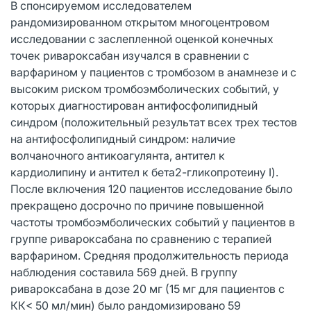
В спонсируемом исследователем
рандомизированном открытом многоцентровом
исследовании с заслепленной оценкой конечных
точек ривароксабан изучался в сравнении с
варфарином у пациентов с тромбозом в анамнезе и с
высоким риском тромбоэмболических событий, у
которых диагностирован антифосфолипидный
синдром (положительный результат всех трех тестов
на антифосфолипидный синдром: наличие
волчаночного антикоагулянта, антител к
кардиолипину и антител к бета2-гликопротеину I).
После включения 120 пациентов исследование было
прекращено досрочно по причине повышенной
частоты тромбоэмболических событий у пациентов в
группе ривароксабана по сравнению с терапией
варфарином. Средняя продолжительность периода
наблюдения составила 569 дней. В группу
ривароксабана в дозе 20 мг (15 мг для пациентов с
КК< 50 мл/мин) было рандомизировано 59