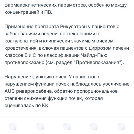
фармакокинетических параметров, особенно между
концентрацией и ПВ.
Применение препарата Рикулатрон у пациентов с
заболеваниями печени, протекающими с
коагулопатией и клинически значимым риском
кровотечения, включая пациентов с циррозом печени
классов B и C по классификации Чайлд-Пью,
противопоказано (см. раздел "Противопоказания").
Нарушение функции почек. У пациентов с
нарушением функции почек наблюдалось увеличение
AUC ривароксабана, обратно пропорциональное
степени снижения функции почек, которая
оценивалась по КК.
У пациентов с почечной недостаточностью легкой (КК
В корзину за
2 036
руб.
50-80 мл/мин), средней (КК 30-49 мл/мин) и тяжелой
степени (КК 15-29 мл/мин) наблюдалось увеличение