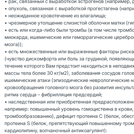
• рак, связанный с выработкой эстрогенов (например,
• опухоль, связанная с выработкой прогестагена (нап
• неожиданное кровотечение из влагалища;
• чрезмерное утолщение слизистой оболочки матки (ги
• есть или когда-либо были тромбы (в том числе тромб
миокарда, ишемические или геморрагические церебро
мозга));
• есть множественные или выраженные факторы риска 
(чувство дискомфорта или боль за грудиной, появляюще
течение которого Вам предстоит находиться в непод
массы тела более 30 кг/м2), заболевания сосудов голо
ишемические атаки (эпизодические неврологические н
кровообращения головного мозга без развития инсуль
ритма сердца – фибрилляция предсердий;
• наследственная или приобретенная предрасположен
например: повышенный уровень гомоцистеина в крови,
тромбообразованию), дефицит протеина С (белок, обе
протеина S (белок, препятствующий повышенному тром
кардиолипину, волчаночный антикоагулянт):