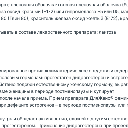
ат; пленочная оболочка: готовая пленочная оболочка (бе
за оксид красный (Е172) или гипромеллоза Е5 или D5, м
т 80 (Твин 80), краситель железа оксид желтый (Е172), кр
ывать в составе лекарственного препарата: лактоза
нированное противоклимактерическое средство и содер
половым гормонам: прогестаген дидрогестерон и эстроге
действию подобен естественному женскому гормону, выра
изме женщины в периоде постменопаузы и купирует
 после начала приема. Прием препарата ДляЖенс® феми
и дефиците эстрогенов – в периоде постменопаузы или 
нутрь и обладает активностью, схожей с другим естеств
– прогестероном. Применение дидрогестерона при прове