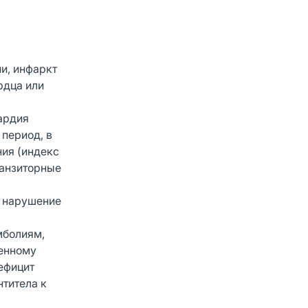
ии, инфаркт
рдца или
ардия
 период, в
ия (индекс
ранзиторные
, нарушение
мболиям,
шенному
ефицит
титела к