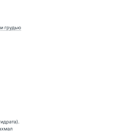
ии грудью
гидрата).
рахмал