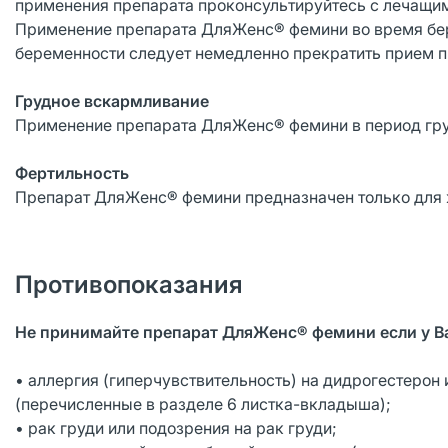
применения препарата проконсультируйтесь с лечащи
Применение препарата ДляЖенс® фемини во время бер
беременности следует немедленно прекратить прием п
Грудное вскармливание
Применение препарата ДляЖенс® фемини в период гру
Фертильность
Препарат ДляЖенс® фемини предназначен только для 
Противопоказания
Не принимайте препарат ДляЖенс® фемини если у В
• аллергия (гиперчувствительность) на дидрогестерон
(перечисленные в разделе 6 листка-вкладыша);
• рак груди или подозрения на рак груди;