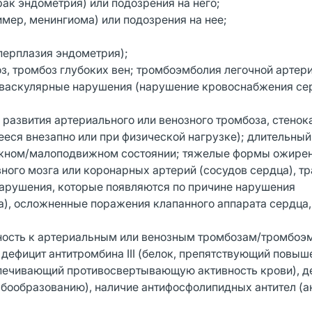
 рак эндометрия) или подозрения на него;
ример, менингиома) или подозрения на нее;
перплазия эндометрия);
оз, тромбоз глубоких вен; тромбоэмболия легочной артер
васкулярные нарушения (нарушение кровоснабжения се
развития артериального или венозного тромбоза, стенок
еся внезапно или при физической нагрузке); длительный
вижном/малоподвижном состоянии; тяжелые формы ожирен
вного мозга или коронарных артерий (сосудов сердца), т
арушения, которые появляются по причине нарушения
та), осложненные поражения клапанного аппарата сердца
ность к артериальным или венозным тромбозам/тромбоэ
 дефицит антитромбина III (белок, препятствующий повы
спечивающий противосвертывающую активность крови), д
бообразованию), наличие антифосфолипидных антител (ан