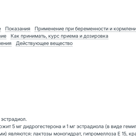
е
Показания
Применение при беременности и кормлен
вие
Как принимать, курс приема и дозировка
нения
Действующее вещество
эстрадиол.
жит 5 мг дидрогестерона и 1 мг эстрадиола (в виде геми
) являются: лактозы моногидрат, гипромеллоза Е 15, к