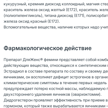
кукурузный, кремния диоксид коллоидный, магния стеар
краситель железа оксид желтый (Е172), краситель желе
(полиэтиленгликоль), титана диоксид (Е171), полисорба
железа оксид красный (Е172).
Вспомогательные вещества, наличие которых надо учит
Фармакологическое действие
Препарат ДляЖенс® фемини представляет собой комби
действующих вещества, относящихся к синтетическим 
Эстрадиол в составе препарата по составу и своему 
яичниками, он восполняет дефицит эстрогенов в орган
климактерические симптомы в течение первых недель
предупреждает потерю костной массы, наблюдаемую пр
двухстороннего удаления яичников (овариэктомии).
Дидрогестерон проявляет эффективность при приеме в
гормоном, который также вырабатывается яичниками 