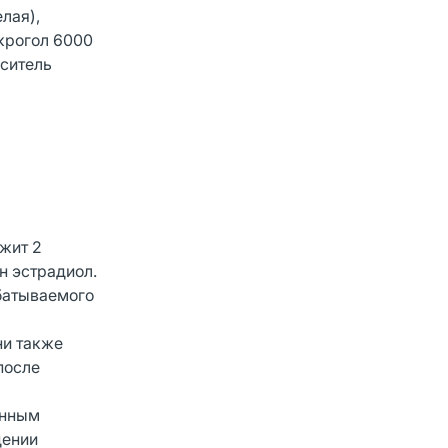
лая),
акрогол 6000
аситель
жит 2
н эстрадиол.
батываемого
ни также
после
енным
дении