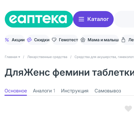
Каталог
Акции
Скидки
Гемотест
Мама и малыш
Ле
Главная
/
Лекарственные средства
/
Средства для акушерства, гинеколог
ДляЖенс фемини таблетки 
Основное
Аналоги
1
Инструкция
Самовывоз