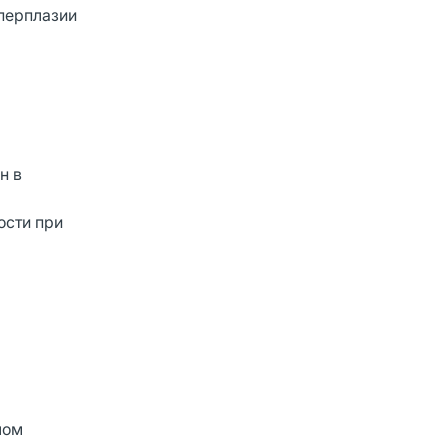
иперплазии
н в
ости при
лом