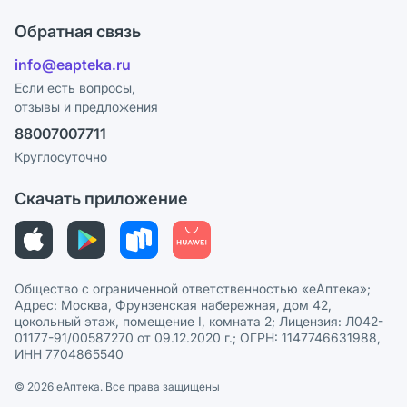
Что с моим заказом?
Оплата
Поставщики
Обратная связь
Ответы на вопросы
Отзывы
Лицензия
info@eapteka.ru
Блог
Программа СберСпасибо
Реклама на сайте
Если есть вопросы,
отзывы и предложения
Политика конфиденциальности
Ваши товары на ЕАПТЕКЕ
88007007711
Пользовательское соглашение
Сотрудничество для аптек
Круглосуточно
Политика рекомендаций
СМИ о нас
Скачать приложение
Этика и соответствие
Политика в отношении обработки персональных данных
Общество с ограниченной ответственностью «еАптека»;
Адрес: Москва, Фрунзенская набережная, дом 42,
цокольный этаж, помещение I, комната 2; Лицензия: Л042-
01177-91/00587270 от 09.12.2020 г.; ОГРН: 1147746631988,
ИНН 7704865540
© 2026 eАптека. Все права защищены