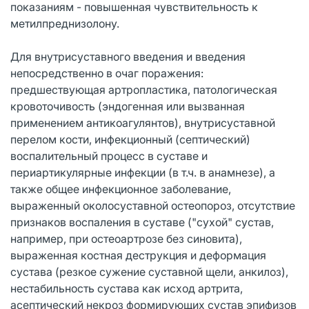
показаниям - повышенная чувствительность к
метилпреднизолону.
Для внутрисуставного введения и введения
непосредственно в очаг поражения:
предшествующая артропластика, патологическая
кровоточивость (эндогенная или вызванная
применением антикоагулянтов), внутрисуставной
перелом кости, инфекционный (септический)
воспалительный процесс в суставе и
периартикулярные инфекции (в т.ч. в анамнезе), а
также общее инфекционное заболевание,
выраженный околосуставной остеопороз, отсутствие
признаков воспаления в суставе ("сухой" сустав,
например, при остеоартрозе без синовита),
выраженная костная деструкция и деформация
сустава (резкое сужение суставной щели, анкилоз),
нестабильность сустава как исход артрита,
асептический некроз формирующих сустав эпифизов