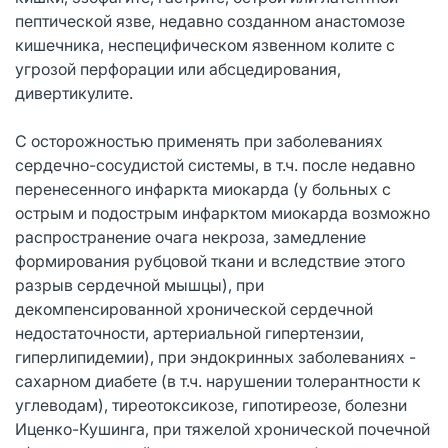
пептической язве, недавно созданном анастомозе
кишечника, неспецифическом язвенном колите с
угрозой перфорации или абсцедирования,
дивертикулите.
С осторожностью применять при заболеваниях
сердечно-сосудистой системы, в т.ч. после недавно
перенесенного инфаркта миокарда (у больных с
острым и подострым инфарктом миокарда возможно
распространение очага некроза, замедление
формирования рубцовой ткани и вследствие этого
разрыв сердечной мышцы), при
декомпенсированной хронической сердечной
недостаточности, артериальной гипертензии,
гиперлипидемии), при эндокринных заболеваниях -
сахарном диабете (в т.ч. нарушении толерантности к
углеводам), тиреотоксикозе, гипотиреозе, болезни
Иценко-Кушинга, при тяжелой хронической почечной