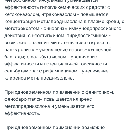
эффективность гипогликемических средств; с
кетоконазолом, итраконазолом - повышается
концентрация метилпреднизолона в плазме крови; с
метотрексатом - синергизм иммунодепрессивного
действия; с неостигмином, пиридостигмином -
возможно развитие миастенического криза; с
панкуронием - уменьшение нервно-мышечной
блокады; с сальбутамолом - увеличение
эффективности и потенциальной токсичности
сальбутамола; с рифампицином - увеличение
клиренса метилпреднизолона.
При одновременном применении с фенитоином,
фенобарбиталом повышается клиренс
метилпреднизолона и уменьшается его
эффективность.
При одновременном применении возможно