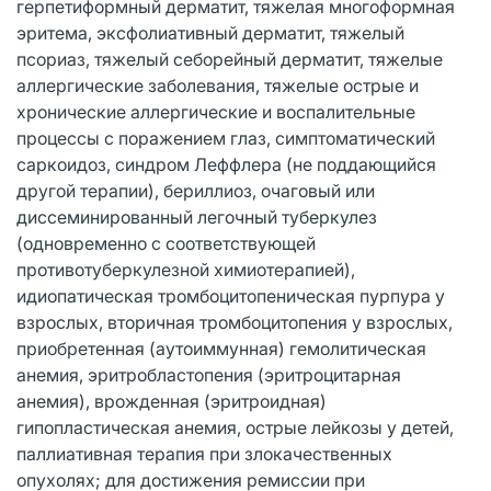
герпетиформный дерматит, тяжелая многоформная
эритема, эксфолиативный дерматит, тяжелый
псориаз, тяжелый себорейный дерматит, тяжелые
аллергические заболевания, тяжелые острые и
хронические аллергические и воспалительные
процессы с поражением глаз, симптоматический
саркоидоз, синдром Леффлера (не поддающийся
другой терапии), бериллиоз, очаговый или
диссеминированный легочный туберкулез
(одновременно с соответствующей
противотуберкулезной химиотерапией),
идиопатическая тромбоцитопеническая пурпура у
взрослых, вторичная тромбоцитопения у взрослых,
приобретенная (аутоиммунная) гемолитическая
анемия, эритробластопения (эритроцитарная
анемия), врожденная (эритроидная)
гипопластическая анемия, острые лейкозы у детей,
паллиативная терапия при злокачественных
опухолях; для достижения ремиссии при