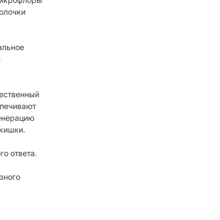
микрофлоры
болочки
альное
и
тественный
спечивают
енерацию
кишки.
о ответа.
зного