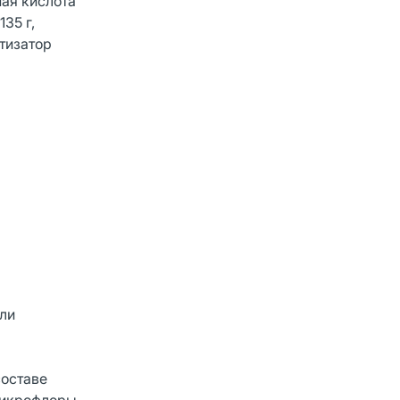
ная кислота
35 г,
атизатор
или
составе