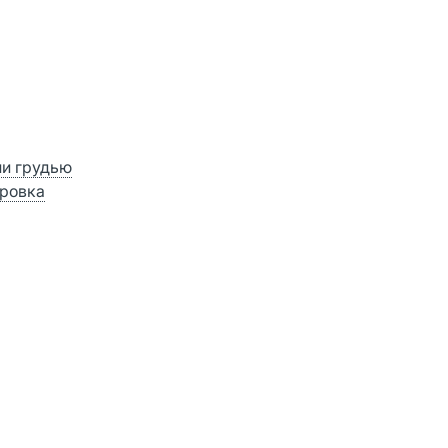
ии грудью
ровка