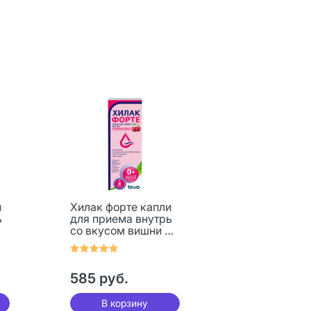
и
Хилак форте капли
ь
для приема внутрь
со вкусом вишни 30
мл 1 шт
585 руб.
В корзину