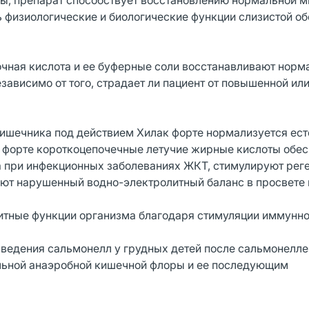
ы, препарат способствует восстановлению нормальной 
 физиологические и биологические функции слизистой о
очная кислота и ее буферные соли восстанавливают норм
ависимо от того, страдает ли пациент от повышенной ил
ишечника под действием Хилак форте нормализуется ес
к форте короткоцепочечные летучие жирные кислоты обе
 при инфекционных заболеваниях ЖКТ, стимулируют рег
ают нарушенный водно-электролитный баланс в просвете 
итные функции организма благодаря стимуляции иммунног
ведения сальмонелл у грудных детей после сальмонелле
ильной анаэробной кишечной флоры и ее последующим