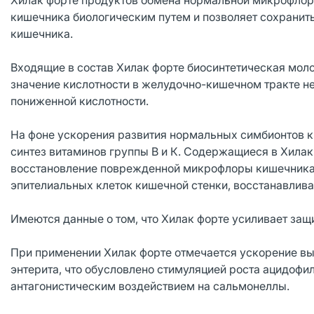
Хилак форте продуктов обмена нормальной микрофлор
кишечника биологическим путем и позволяет сохранить
кишечника.
Входящие в состав Хилак форте биосинтетическая мол
значение кислотности в желудочно-кишечном тракте нез
пониженной кислотности.
На фоне ускорения развития нормальных симбионтов к
синтез витаминов группы В и К. Содержащиеся в Хила
восстановление поврежденной микрофлоры кишечника
эпителиальных клеток кишечной стенки, восстанавлив
Имеются данные о том, что Хилак форте усиливает защ
При применении Хилак форте отмечается ускорение вы
энтерита, что обусловлено стимуляцией роста ацидоф
антагонистическим воздействием на сальмонеллы.