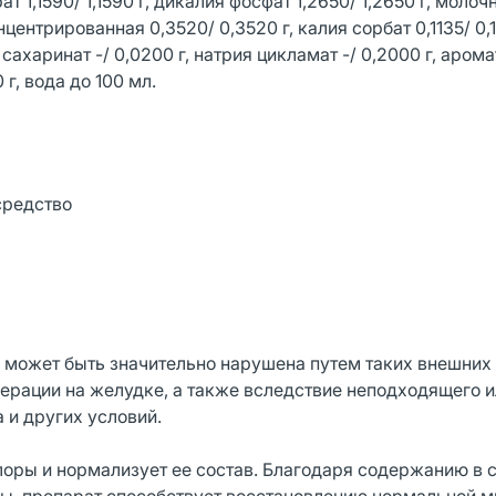
1,1590/ 1,1590 г, дикалия фосфат 1,2650/ 1,2650 г, молоч
ентрированная 0,3520/ 0,3520 г, калия сорбат 0,1135/ 0,11
сахаринат -/ 0,0200 г, натрия цикламат -/ 0,2000 г, аром
г, вода до 100 мл.
средство
 может быть значительно нарушена путем таких внешних
перации на желудке, а также вследствие неподходящего 
 и других условий.
оры и нормализует ее состав. Благодаря содержанию в 