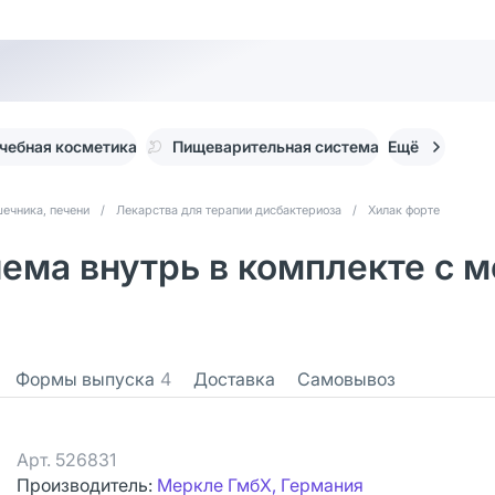
чебная косметика
Пищеварительная система
Ещё
ечника, печени
/
Лекарства для терапии дисбактериоза
/
Хилак форте
иема внутрь в комплекте с 
Формы выпуска
4
Доставка
Самовывоз
Арт.
526831
Производитель:
Меркле ГмбХ, Германия