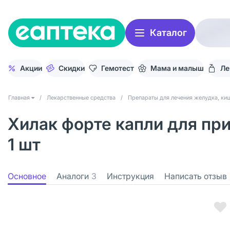
Каталог
Акции
Скидки
Гемотест
Мама и малыш
Ле
Главная
/
Лекарственные средства
/
Препараты для лечения желудка, киш
Хилак форте капли для пр
1 шт
Основное
Аналоги
3
Инструкция
Написать отзыв