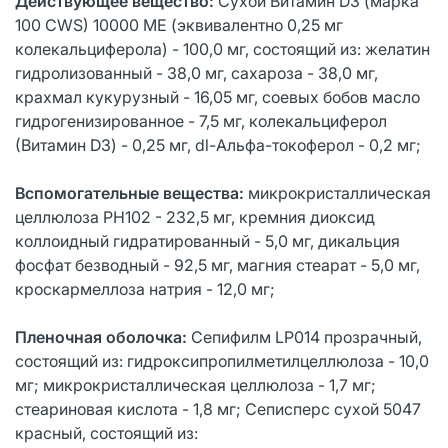
Действующее вещество
:
Сухой Витамин D3 (марка
100 CWS) 10000 ME (эквивалентно 0,25 мг
колекальциферола) - 100,0 мг, состоящий из: желатин
гидролизованный - 38,0 мг, сахароза - 38,0 мг,
крахмал кукурузный - 16,05 мг, соевых бобов масло
гидрогенизированное - 7,5 мг, колекальциферол
(Витамин D3) - 0,25 мг, dl-Альфа-токоферол - 0,2 мг;
Вспомогательные вещества:
микрокристаллическая
целлюлоза РН102 - 232,5 мг, кремния диоксид
коллоидный гидратированный - 5,0 мг, дикальция
фосфат безводный - 92,5 мг, магния стеарат - 5,0 мг,
кроскармеллоза натрия - 12,0 мг;
Пленочная оболочка:
Сепифилм LP014 прозрачный,
состоящий из: гидроксипропилметилцеллюлоза - 10,0
мг; микрокристаллическая целлюлоза - 1,7 мг;
стеариновая кислота - 1,8 мг; Сеписперс сухой 5047
красный, состоящий из: