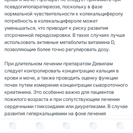
псевдогипопаратиреозе, поскольку в фазе
нормальной чувствительности к колекальциферолу
потребность в колекальцифероле может
уменьшаться, что приводит к риску развития
отсроченной передозировки. В таких случаях лучше
использовать активные метаболиты витамина D,
позволяющие более точно регулировать дозу.
При длительном лечении препаратом Девилам
следует контролировать концентрацию кальция в
крови и моче, а также проводить оценку функции
почек путем измерения концентрации сывороточного
креатинина. Это особенно важно для пациентов
пожилого возраста и при сопутствующем лечении
сердечными гликозидами или диуретиками. В случае
развития гиперкальциемии на фоне лечения
препаратом Девилам (концентрация кальция в крови
В корзину за
1 597
руб.
превышает 7,5 ммоль/24 ч (300 мг/24 ч) или наличия