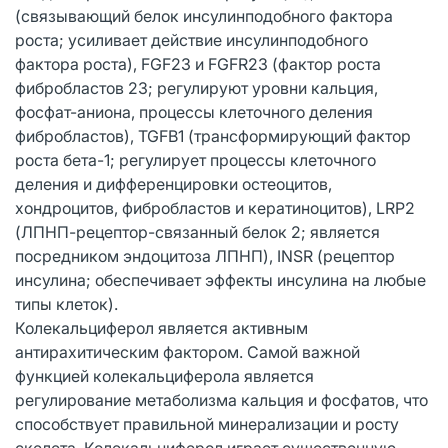
(связывающий белок инсулинподобного фактора
роста; усиливает действие инсулинподобного
фактора роста), FGF23 и FGFR23 (фактор роста
фибробластов 23; регулируют уровни кальция,
фосфат-аниона, процессы клеточного деления
фибробластов), TGFB1 (трансформирующий фактор
роста бета-1; регулирует процессы клеточного
деления и дифференцировки остеоцитов,
хондроцитов, фибробластов и кератиноцитов), LRP2
(ЛПНП-рецептор-связанный белок 2; является
посредником эндоцитоза ЛПНП), INSR (рецептор
инсулина; обеспечивает эффекты инсулина на любые
типы клеток).
Колекальциферол является активным
антирахитическим фактором. Самой важной
функцией колекальциферола является
регулирование метаболизма кальция и фосфатов, что
способствует правильной минерализации и росту
скелета. Колекальциферол играет существенную