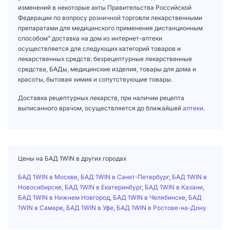
изменений в некоторые акты Правительства Российской
Федерации по вопросу розничной торговли лекарственными
препаратами для медицинского применения дистанционным
способом" доставка на дом из интернет-аптеки
осуществляется для следующих категорий товаров и
лекарственных средств: безрецептурные лекарственные
средства, БАДы, медицинские изделия, товары для дома и
красоты, бытовая химия и сопутствующие товары.
Доставка рецептурных лекарств, при наличии рецепта
выписанного врачом, осуществляется до ближайшей
аптеки
.
Цены на БАД 1WIN в других городах
БАД 1WIN в Москве
,
БАД 1WIN в Санкт-Петербург
,
БАД 1WIN в
Новосибирске
,
БАД 1WIN в Екатеринбург
,
БАД 1WIN в Казани
,
БАД 1WIN в Нижнем Новгород
,
БАД 1WIN в Челябинске
,
БАД
1WIN в Самаре
,
БАД 1WIN в Уфе
,
БАД 1WIN в Ростове-на-Дону