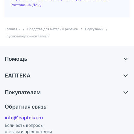
Ростове-на-Дону
Главная
/
Средства для матери и ребенка
/
Подгузники
/
Трусики-подгузники Tanoshi
Помощь
Доставка
ЕАПТЕКА
Самовывоз из аптек
О компании
Обмен и возврат
Покупателям
Карьера
Что с моим заказом?
Оплата
Поставщики
Обратная связь
Ответы на вопросы
Отзывы
Лицензия
info@eapteka.ru
Блог
Программа СберСпасибо
Реклама на сайте
Если есть вопросы,
отзывы и предложения
Политика конфиденциальности