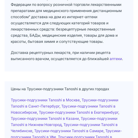
Федерации по вопросу розничной торговли лекарственными
препаратами для медицинского применения дистанционным
способом" доставка на дом из интернет-аптеки
осуществляется для следующих категорий товаров и
лекарственных средств: безрецептурные лекарственные
средства, БАДы, медицинские изделия, товары для дома и
красоты, бытовая химия и сопутствующие товары.
Доставка рецептурных лекарств, при наличии рецепта
выписанного врачом, осуществляется до ближайшей
аптеки
.
Цены на Трусики-подгузники Tanoshi в других городах
Трусики-подгузники Tanoshi в Москве
,
Трусики-подгузники
Tanoshi в Санкт-Петербург
,
Трусики-подгузники Tanoshi в
Новосибирске
,
Трусики-подгузники Tanoshi в Екатеринбург
,
Трусики-подгузники Tanoshi в Казани
,
Трусики-подгузники
Tanoshi в Нижнем Новгород
,
Трусики-подгузники Tanoshi в
Челябинске
,
Трусики-подгузники Tanoshi в Самаре
,
Трусики-
подгузники Tanoshi в Уфе
,
Трусики-подгузники Tanoshi в