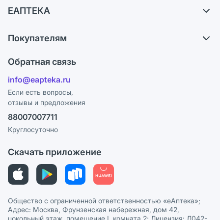
ЕАПТЕКА
Самовывоз из аптек
О компании
Обмен и возврат
Покупателям
Карьера
Что с моим заказом?
Оплата
Поставщики
Обратная связь
Ответы на вопросы
Отзывы
Лицензия
info@eapteka.ru
Блог
Программа СберСпасибо
Реклама на сайте
Если есть вопросы,
отзывы и предложения
Политика конфиденциальности
Ваши товары на ЕАПТЕКЕ
88007007711
Пользовательское соглашение
Сотрудничество для аптек
Круглосуточно
Политика рекомендаций
СМИ о нас
Скачать приложение
Этика и соответствие
Политика в отношении обработки персональных данных
Общество с ограниченной ответственностью «еАптека»;
Адрес: Москва, Фрунзенская набережная, дом 42,
цокольный этаж, помещение I, комната 2; Лицензия: Л042-