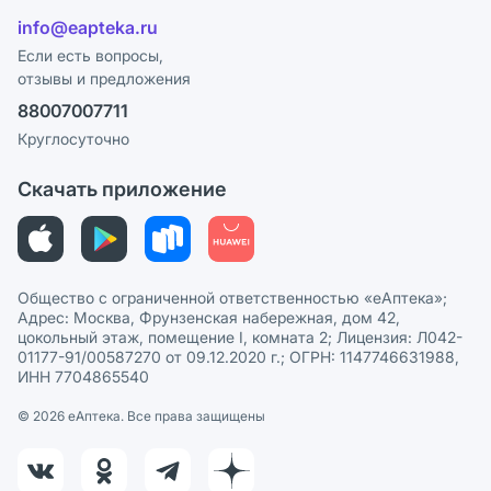
Отзывы
Лицензия
info@eapteka.ru
Блог
Программа СберСпасибо
Реклама на сайте
Если есть вопросы,
отзывы и предложения
Политика конфиденциальности
Ваши товары на ЕАПТЕКЕ
88007007711
Пользовательское соглашение
Сотрудничество для аптек
Круглосуточно
Политика рекомендаций
СМИ о нас
Скачать приложение
Этика и соответствие
Политика в отношении обработки персональных данных
Общество с ограниченной ответственностью «еАптека»;
Адрес: Москва, Фрунзенская набережная, дом 42,
цокольный этаж, помещение I, комната 2; Лицензия: Л042-
01177-91/00587270 от 09.12.2020 г.; ОГРН: 1147746631988,
ИНН 7704865540
© 2026 eАптека. Все права защищены