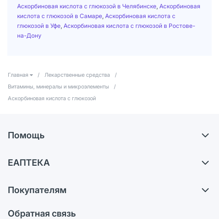
Аскорбиновая кислота с глюкозой в Челябинске
,
Аскорбиновая
кислота с глюкозой в Самаре
,
Аскорбиновая кислота с
глюкозой в Уфе
,
Аскорбиновая кислота с глюкозой в Ростове-
на-Дону
Главная
/
Лекарственные средства
/
Витамины, минералы и микроэлементы
/
Аскорбиновая кислота с глюкозой
Помощь
Доставка
ЕАПТЕКА
Самовывоз из аптек
О компании
Обмен и возврат
Покупателям
Карьера
Что с моим заказом?
Оплата
Поставщики
Обратная связь
Ответы на вопросы