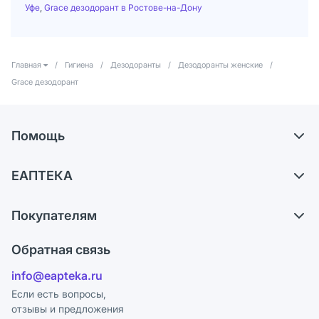
Уфе
,
Grace дезодорант в Ростове-на-Дону
Главная
/
Гигиена
/
Дезодоранты
/
Дезодоранты женские
/
Grace дезодорант
Помощь
Доставка
ЕАПТЕКА
Самовывоз из аптек
О компании
Обмен и возврат
Покупателям
Карьера
Что с моим заказом?
Оплата
Поставщики
Обратная связь
Ответы на вопросы
Отзывы
Лицензия
info@eapteka.ru
Блог
Программа СберСпасибо
Реклама на сайте
Если есть вопросы,
отзывы и предложения
Политика конфиденциальности
Ваши товары на ЕАПТЕКЕ