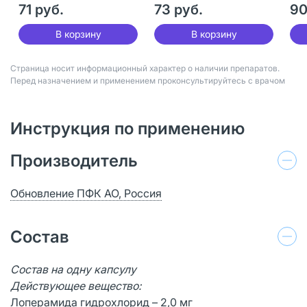
71 руб.
73 руб.
90
В корзину
В корзину
Страница носит информационный характер о наличии препаратов.
Перед назначением и применением проконсультируйтесь с врачом
Инструкция по применению
Производитель
Обновление ПФК АО, Россия
Состав
Состав на одну капсулу
Действующее вещество:
Лоперамида гидрохлорид – 2,0 мг