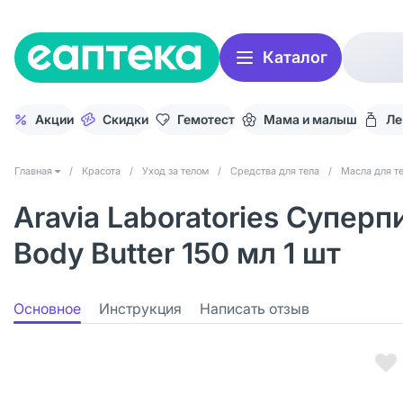
Каталог
Акции
Скидки
Гемотест
Мама и малыш
Ле
Главная
/
Красота
/
Уход за телом
/
Средства для тела
/
Масла для т
Aravia Laboratories Супер
Body Butter 150 мл 1 шт
Основное
Инструкция
Написать отзыв