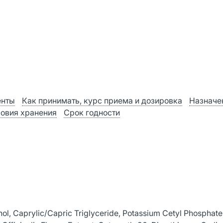
енты
Как принимать, курс приема и дозировка
Назначе
ловия хранения
Срок годности
hol, Caprylic/Capric Triglyceride, Potassium Cetyl Phosphate