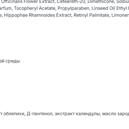
 Officinalis Flower Extract, Ceteareth-20, Dimethicone, Sodi
arfum, Tocopheryl Acetate, Propylparaben, Linseed Oil Ethyl 
e, Hippophae Rhamnoides Extract, Retinyl Palmitate, Limonen
ей среды
акт облепихи, Д-пантенол, экстракт календулы, масло зар