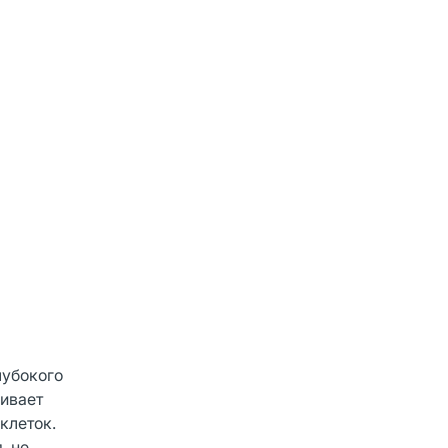
лубокого
ливает
клеток.
, не