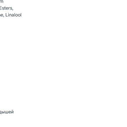
um
Esters,
e, Linalool
одышей