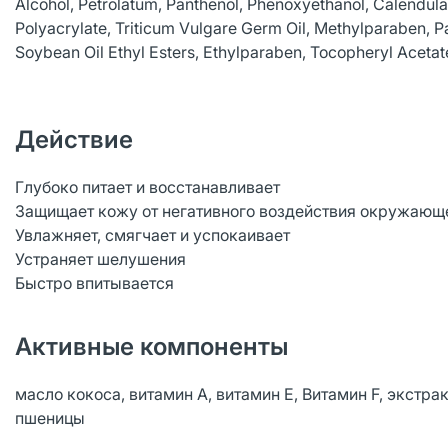
Alcohol, Petrolatum, Panthenol, Phenoxyethanol, Calendula
Polyacrylate, Triticum Vulgare Germ Oil, Methylparaben, P
Soybean Oil Ethyl Esters, Ethylparaben, Тосоphеrуl Асеtаt
Действие
Глубоко питает и восстанавливает
Защищает кожу от негативного воздействия окружающ
Увлажняет, смягчает и успокаивает
Устраняет шелушения
Быстро впитывается
Активные компоненты
масло кокоса, витамин A, витамин Е, Витамин F, экстр
пшеницы