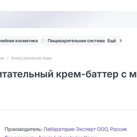
чебная косметика
Пищеварительная система
Ещё
ела
/
Aravia Laboratories Крем
питательный крем-баттер с м
Производитель:
Лаборатория Эксперт ООО, Россия